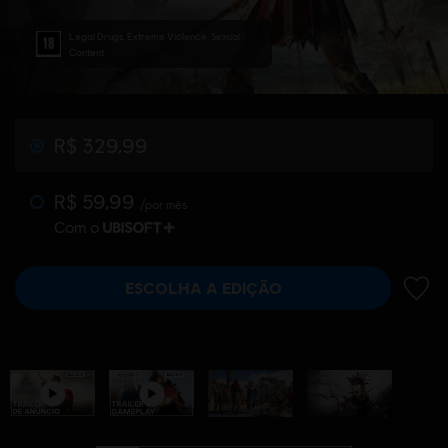
Legal Drugs, Extreme Violence, Sexual
Content
R$ 329,99
R$ 59,99
/por mês
Com o
ESCOLHA A EDIÇÃO
ADIC