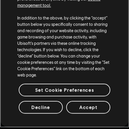
management tool.
Parece que você está no país
United States
.
In addition to the above, by clicking the “accept”
button below you specifically consent to sharing
Visite nossa Store local para fazer sua compra.
and recording of your website activity, including
game browsing and purchase activity, with
Ubisoft’s partners via these online tracking
technologies. If you wish to decline, click the
Fique na Store atual
“decline” button below. You can change your
cookie preferences at any time by visiting the “Set
Mudar para a loja do país Portugal
Cookie Preferences” link on the bottom of each
web page.
Set Cookie Preferences
Decline
Accept