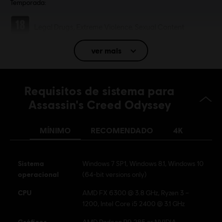
Temporada:
Classificação
Legal Drugs, Extreme Violence, Sexual Content
ver mais
Idioma:
Inglês (Áudio, Interface, Legendas)
Francês (Áudio, Interface, Legendas)
veja mais
Requisitos de sistema para
Plataformas:
Idioma:
PC (Digital), PS4/PS5 (Digital), Xbox (Digital),
Assassin's Creed Odyssey
Steam
Gênero:
Ação/Aventura
MÍNIMO
RECOMENDADO
4K
Ativação:
Automaticamente adicionado para download na sua
biblioteca Ubisoft Connect para PC
Sistema
Windows 7 SP1, Windows 8.1, Windows 10
Condições do PC:
Você precisa de uma conta Ubisoft e instalar o
operacional
(64-bit versions only)
aplicativo Ubisoft Connect para reproduzir este conteúdo.
CPU
AMD FX 6300 @ 3.8 GHz, Ryzen 3 –
Multiplayer:
No
1200, Intel Core i5 2400 @ 3.1 GHz
Um Jogador:
Sim
Gráficos
AMD Radeon R9 285 or NVIDIA