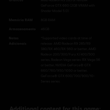
GeForce GTX 660 (2GB VRAM with
© 2018 Ubisoft Entertainment. All Rights Reserved. Assassin's Creed, Ubisoft, and the
Shader Model 5.0)
Ubisoft logo are registered or unregistered trademarks of Ubisoft Entertainment in the
Memória RAM
8GB RAM
U.S. and/or other countries.
Armazenamento
46GB
Notas
*Supported video cards at time of
Adicionais
release: AMD Radeon R9 285/R9
380/RX 460/RX 560 or better, AMD
Radeon 200/300/Fury X/400/500
series, Radeon Vega series: RX Vega 56
or better, NVIDIA GeForce® GTX
660/760/950/1050 or better,
GeForce® GTX 600/700/900/10-
Series series.
Additional content for this game: