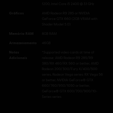
1200, Intel Core i5 2400 @ 3.1 GHz
Ubisoft logo are registered or unregistered trademarks of Ubisoft Entertainment in the
U.S. and/or other countries.
Gráficos
AMD Radeon R9 285 or NVIDIA
GeForce GTX 660 (2GB VRAM with
Shader Model 5.0)
Memória RAM
8GB RAM
Armazenamento
46GB
Notas
*Supported video cards at time of
Adicionais
release: AMD Radeon R9 285/R9
380/RX 460/RX 560 or better, AMD
Radeon 200/300/Fury X/400/500
series, Radeon Vega series: RX Vega 56
or better, NVIDIA GeForce® GTX
660/760/950/1050 or better,
GeForce® GTX 600/700/900/10-
Series series.