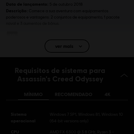
Data de lançamento:
5 de outubro 2018
Descrição:
Comece a sua aventura com equipamentos
poderosos e vantagens: 2 conjuntos de equipamento, 1 pacote
naval e 3 aumentos de bônus.
Classificação
Legal Drugs, Extreme Violence, Sexual Content
ver mais
Idioma:
Inglês (Áudio, Interface, Legendas)
Francês (Áudio, Interface, Legendas)
Requisitos de sistema para
veja mais
Assassin's Creed Odyssey
Plataformas:
Idioma:
PC (Digital), PS4/PS5 (Digital), Xbox (Digital),
Steam
MÍNIMO
RECOMENDADO
4K
Gênero:
Ação/Aventura
Multiplayer:
No
Sistema
Windows 7 SP1, Windows 8.1, Windows 10
Um Jogador:
Sim
operacional
(64-bit versions only)
CPU
AMD FX 6300 @ 3.8 GHz, Ryzen 3 –
© 2018 Ubisoft Entertainment. All Rights Reserved. Assassin's Creed, Ubisoft, and the