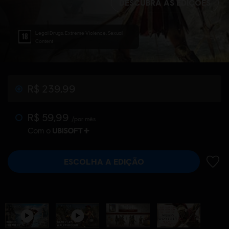
DESCUBRA AS EDIÇÕES
Legal Drugs, Extreme Violence, Sexual
Content
R$ 239,99
R$ 59,99
/por mês
Com o
ESCOLHA A EDIÇÃO
ADIC