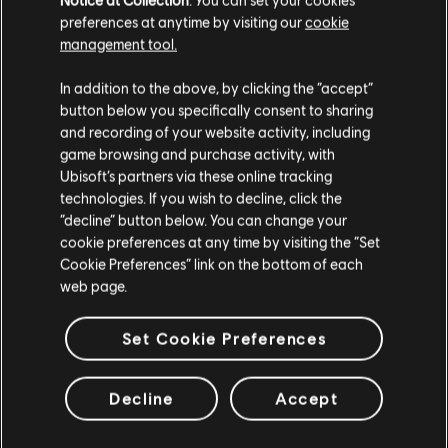
preferences at anytime by visiting our
cookie
management tool.
Parece que você está no país
United States
.
In addition to the above, by clicking the “accept”
button below you specifically consent to sharing
Visite nossa Store local para fazer sua compra.
and recording of your website activity, including
game browsing and purchase activity, with
Ubisoft’s partners via these online tracking
technologies. If you wish to decline, click the
Fique na Store atual
“decline” button below. You can change your
cookie preferences at any time by visiting the “Set
Mudar para a loja do país Portugal
Cookie Preferences” link on the bottom of each
web page.
Set Cookie Preferences
Decline
Accept