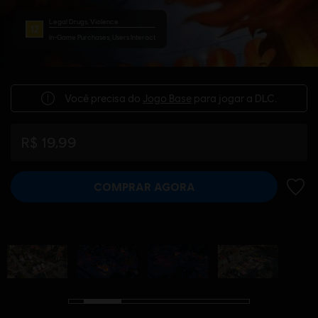
Legal Drugs, Violence
In-Game Purchases, Users Interact
Você precisa do
Jogo Base
para jogar a DLC.
R$ 19,99
COMPRAR AGORA
ADIC