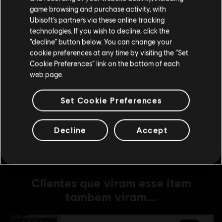
game browsing and purchase activity, with
Ubisoft’s partners via these online tracking
DLC
Anno 1800
technologies. If you wish to decline, click the
Fique na Store atual
Deluxe Pack
“decline” button below. You can change your
R$ 29,99
cookie preferences at any time by visiting the “Set
Mudar para a loja do país Portugal
Cookie Preferences” link on the bottom of each
web page.
DLC
Anno 1800
Set Cookie Preferences
Old Town Pack
R$ 19,99
Decline
Accept
Clientes que viram esse item
também viram...