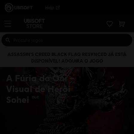
Help
ASSASSIN'S CREED BLACK FLAG RESYNCED JÁ ESTÁ
DISPONÍVEL! ADQUIRA O JOGO
A Fúria do Oni –
Visual de Herói
Sohei
DLC