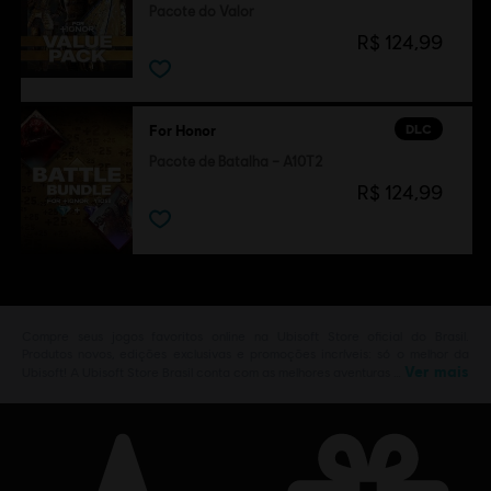
Pacote do Valor
R$ 124,99
DLC
For Honor
Pacote de Batalha – A10T2
R$ 124,99
Compre seus jogos favoritos online na Ubisoft Store oficial do Brasil.
Produtos novos, edições exclusivas e promoções incríveis: só o melhor da
Ver mais
Ubisoft! A Ubisoft Store Brasil conta com as melhores aventuras …