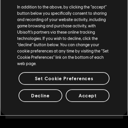
DLC
For Honor
Parece que você está no país
United States
.
In addition to the above, by clicking the “accept”
A Caça do Oni Deluxe – Coleção de Visual de Herói
button below you specifically consent to sharing
R$ 174,99
Visite nossa Store local para fazer sua compra.
and recording of your website activity, including
game browsing and purchase activity, with
Ubisoft’s partners via these online tracking
technologies. If you wish to decline, click the
Fique na Store atual
DLC
For Honor
“decline” button below. You can change your
Sohei – Herói
cookie preferences at any time by visiting the “Set
Mudar para a loja do país Portugal
R$ 49,99
Cookie Preferences” link on the bottom of each
web page.
Set Cookie Preferences
NOVO
DLC
For Honor
Decline
Accept
Pacote do Valor
R$ 124,99