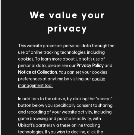
등급:
폭력성, 언어의 부적절성
We value your
장르:
멀티플레이어
,
협동
,
슈팅
privacy
PC 환경:
이 콘텐츠를 플레이하려면 Ubisoft 계정과 Ubisoft
Connect 프로그램을 설치해야 합니다.
더 보기
멀티플레이:
This website processes personal data through the
예
싱글 플레이:
use of online tracking technologies, including
예
추가 콘텐츠
cookies. To learn more about Ubisoft's use of
personal data, please see our
Privacy Policy
and
© 2015 Ubisoft Entertainment. All Rights Reserved. Tom
Notice at Collection
. You can set your cookies
DLC
Tom Clancy’s The Division
Clancy’s, The Division logo, the Soldier Icon, Ubisoft, and the
preferences at anytime by visiting our
cookie
확장팩 I: 지하
Ubisoft logo are trademarks of Ubisoft Entertainment in the US
management tool.
₩ 11,000
and/or other countries.
고객님은
미국
에 위치하고 있다고 생각합니다.
In addition to the above, by clicking the “accept”
button below you specifically consent to sharing
구매를 위해 로컬 지역의 상점을 방문하십시오.
and recording of your website activity, including
DLC
Tom Clancy’s The Division
game browsing and purchase activity, with
확장팩 III: 최후의 전투
Ubisoft’s partners via these online tracking
₩ 11,400
technologies. If you wish to decline, click the
현재 스토어 유지