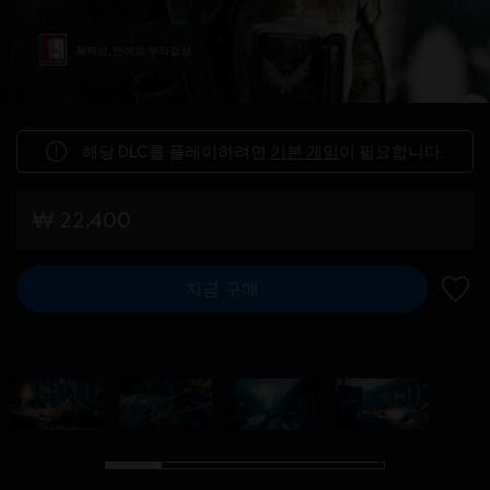
폭력성, 언어의 부적절성
해당 DLC를 플레이하려면
기본 게임
이 필요합니다.
₩ 22,400
지금 구매
위시리