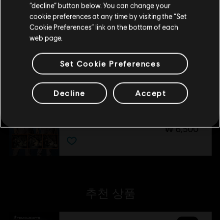
“decline” button below. You can change your
cookie preferences at any time by visiting the “Set
위치 업데이트
Cookie Preferences” link on the bottom of each
DLC
Tom Clancy's The Division
web page.
겨울 눈 팩
₩ 6,500
Set Cookie Preferences
Decline
Accept
DLC
Tom Clancy's The Division
행진용 팩
₩ 6,500
추천 상품