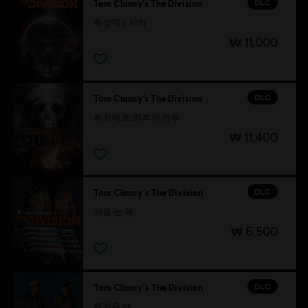
DLC
Tom Clancy’s The Division
확장팩 I: 지하
₩ 11,000
DLC
Tom Clancy’s The Division
확장팩 III: 최후의 전투
₩ 11,400
DLC
Tom Clancy's The Division
겨울 눈 팩
₩ 6,500
DLC
Tom Clancy's The Division
행진용 팩