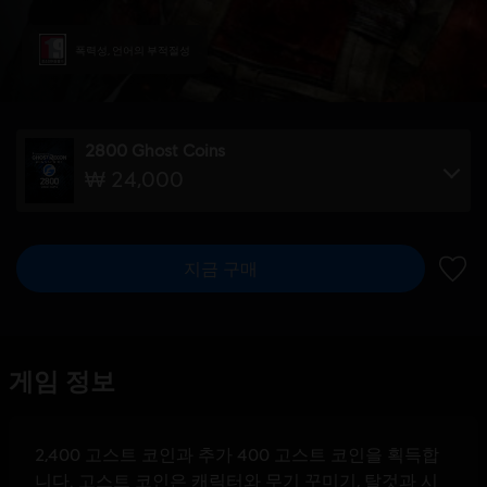
폭력성, 언어의 부적절성
2800 Ghost Coins
₩ 24,000
지금 구매
위시리