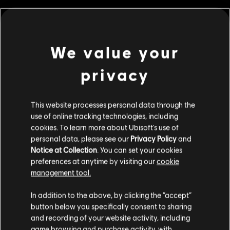
We value your
메뉴
지금 구매
privacy
추가 콘텐츠
This website processes personal data through the
DLC
Tom Clancy’s Ghost Recon Breakpoint
use of online tracking technologies, including
12000 Ghost Coins
cookies. To learn more about Ubisoft's use of
₩ 96,000
personal data, please see our
Privacy Policy
and
Notice at Collection
. You can set your cookies
preferences at anytime by visiting our
cookie
management tool.
DLC
Tom Clancy’s Ghost Recon Breakpoint
고객님은
미국
에 위치하고 있다고 생각합니다.
In addition to the above, by clicking the “accept”
600 Ghost Coins
button below you specifically consent to sharing
₩ 6,000
구매를 위해 로컬 지역의 상점을 방문하십시오.
and recording of your website activity, including
game browsing and purchase activity, with