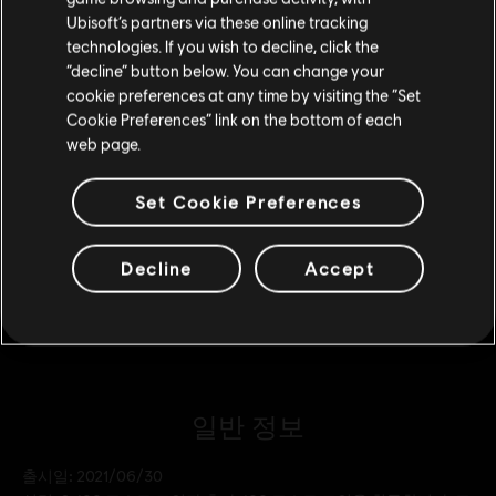
Ubisoft’s partners via these online tracking
technologies. If you wish to decline, click the
DLC
Tom Clancy's Ghost Recon Breakpoint
현재 스토어 유지
“decline” button below. You can change your
5800 Ghost Coins
cookie preferences at any time by visiting the “Set
위치 업데이트
₩ 48,000
Cookie Preferences” link on the bottom of each
web page.
Set Cookie Preferences
DLC
Tom Clancy's Ghost Recon Breakpoint
1300 Ghost Coins
₩ 12,000
Decline
Accept
일반 정보
출시일:
2021/06/30