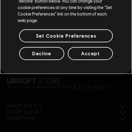
“decline” button below. You can change your
cookie preferences at any time by visiting the “Set
위치 업데이트
Cookie Preferences” link on the bottom of each
web page.
Set Cookie Preferences
Decline
Accept
간단한 환불
유비소프트는 1986년부터 세계를 창조해 왔습니다.
Ubisoft 살펴보기
더 많은 정보 보기
Ubisoft Store