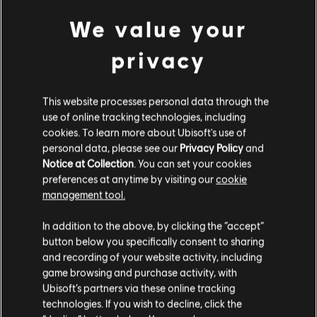
₩ 34,000
We value your
privacy
1
종 아이템
1
개 표시
공식 Ubisoft 상점에서 좋아하는 영웅을 모두 만나보십시오. 새로운 상품, 특별한 콜
This website processes personal data through the
렉터 에디션과 멋진 프로모션 등 Ubisoft 최고의 상품을 1년 내내 선보입니다. 시즌 패
use of online tracking technologies, including
더 보기
스부터 수집품까지, 풍성한 즐길 거리로 게임을 완벽하게 체험하실 수 있 …
cookies. To learn more about Ubisoft's use of
personal data, please see our
Privacy Policy
and
Notice at Collection
. You can set your cookies
preferences at anytime by visiting our
cookie
management tool.
고객님은
미국
에 위치하고 있다고 생각합니다.
In addition to the above, by clicking the “accept”
button below you specifically consent to sharing
구매를 위해 로컬 지역의 상점을 방문하십시오.
and recording of your website activity, including
game browsing and purchase activity, with
Ubisoft’s partners via these online tracking
독점 혜택
보상
technologies. If you wish to decline, click the
현재 스토어 유지