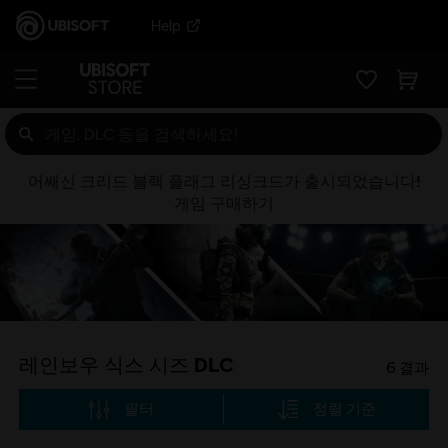
Help
어쌔신 크리드 블랙 플래그 리싱크드가 출시되었습니다!
게임 구매하기
레인보우 식스 시즈 DLC
6
결과
필터
정렬 기준