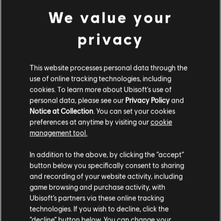
We value your
privacy
DLC
Tom Clancy’s Rainbow Six Siege
보석 번들
₩ 16,500
This website processes personal data through the
use of online tracking technologies, including
cookies. To learn more about Ubisoft's use of
personal data, please see our
Privacy Policy
and
Notice at Collection
. You can set your cookies
DLC
톰 클랜시의 레인보우식스 시즈
preferences at anytime by visiting our
cookie
1,200 환영 팩
management tool.
₩ 11,900
고객님은
미국
에 위치하고 있다고 생각합니다.
In addition to the above, by clicking the “accept”
button below you specifically consent to sharing
구매를 위해 로컬 지역의 상점을 방문하십시오.
and recording of your website activity, including
game browsing and purchase activity, with
DLC
톰 클랜시의 레인보우식스 시즈
Ubisoft’s partners via these online tracking
프리미엄 배틀 패스 번들
technologies. If you wish to decline, click the
현재 스토어 유지
“decline” button below. You can change your