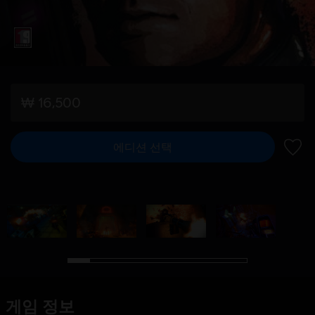
₩ 16,500
에디션 선택
위시리