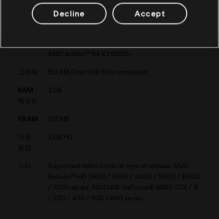
멀티플레이:
아니요
Decline
Accept
운영체
Windows 10
제
싱글 플레이:
예
CPU
2.66 GHz Intel® Core™2 Duo E6700 or 3.00 GHz
AMD Athlon™ 64 X2 6000+
© 2013 Ubisoft Entertainment. All Rights Reserved. Far Cry,
Ubisoft, and the Ubisoft logo are trademarks of Ubisoft
그래픽
512 MB DirectX® 9.0c–compliant
Entertainment in the US and/or other countries. Based on
Crytek’s original Far Cry directed by Cevat Yerli. Powered by
RAM
2 GB
메모리
Crytek’s technology “CryEngine.”
From 25 January 2024: Online
VRAM
512 MB
features will no longer available for
저장
3 GB HD
this product.
용량
기타
Supported video cards at time of release: AMD
Radeon™ HD 2900 / 3000 / 4000 / 5000 / 6000
/ 7000 series ; NVIDIA® GeForce® 8800 GTX / 9
/ 200 / 400 / 500 / 600 series