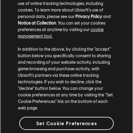
use of online tracking technologies, including
출시일:
cookies. To learn more about Ubisoft's use of
01/05/2013
personal data, please see our
Privacy Policy
and
설명:
때는 2007년, 미래. 당신은 마크 4 사이버 코만도 렉스 콜트 하
Notice at Collection
. You can set your cookies
사입니다. 2007년, 지구는 90년대에 발발한 핵전쟁으로 황폐해졌
preferences at anytime by visiting our
cookie
습니다. 동서 간의 마찰은 몇 대에 걸쳐서 격렬히 계속됐으며, 인류
management tool.
는 재앙과 같은 시기를 지나 앞으로 나아가기 위해 노력하고 있습니
다. 평화를 위한 새로운 수단을 반드시 찾아야 했으며, 미국의 사이
고객님은
미국
에 위치하고 있다고 생각합니다.
In addition to the above, by clicking the “accept”
보그 군대가 그 해답을 찾아냈습니다. 외딴 섬에 있는 강력한 생물무
button below you specifically consent to sharing
기입니다. 당신
더 알아보기
구매를 위해 로컬 지역의 상점을 방문하십시오.
and recording of your website activity, including
game browsing and purchase activity, with
등급:
더 보기
Ubisoft’s partners via these online tracking
technologies. If you wish to decline, click the
현재 스토어 유지
언어:
영어, 프랑스어, 이탈리아어, 독일어, 스페인어, 네덜란드어, 포
“decline” button below. You can change your
르투갈어, 브라질어, 러시아어
cookie preferences at any time by visiting the “Set
Far Cry 3 - Blood Dragon 시스템
위치 업데이트
Cookie Preferences” link on the bottom of each
장르:
슈팅
요구 사항
web page.
활성화:
Automatically added to your Ubisoft Connect for PC
library for download.
최소
권장
Set Cookie Preferences
PC 환경:
이 콘텐츠를 플레이하려면 Ubisoft 계정과 Ubisoft
Connect 프로그램을 설치해야 합니다.