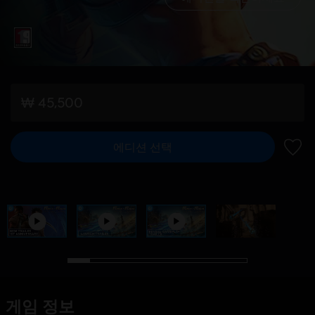
₩ 45,500
에디션 선택
위시리