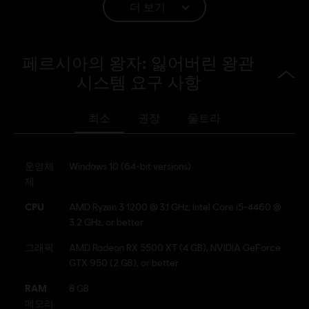
더 보기
등급:
플랫폼:
PC (디지털), PS4/PS5 (디지털), Switch (디지털), Xbox (디
페르시아의 왕자: 잃어버린 왕관
지털), Steam
시스템 요구 사항
장르:
액션/어드벤처
활성화:
Automatically added to your Ubisoft Connect for PC
최소
권장
울트라
library for download.
PC 환경:
이 콘텐츠를 플레이하려면 Ubisoft 계정과 Ubisoft
Connect 프로그램을 설치해야 합니다.
운영체
Windows 10 (64-bit versions)
조작 방지 소프트웨어:
Denuvo Digital Rights Management (DRM)
제
툴이 게임과 함께 자동으로 설치되며, 게임을 실행할 때 필수적으로
CPU
AMD Ryzen 3 1200 @ 3.1 GHz, Intel Core i5-4460 @
요구됩니다.
3.2 GHz, or better
그래픽
© 2024 Ubisoft Entertainment. All Rights Reserved. Prince
AMD Radeon RX 5500 XT (4 GB), NVIDIA GeForce
GTX 950 (2 GB), or better
of Persia, Ubisoft and the Ubisoft logo are registered or
unregistered trademarks of Ubisoft Entertainment in the
RAM
8 GB
US and/or other countries.
메모리