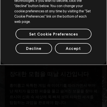
technologies. If you wish to decline, click the
현재 스토어 유지
“decline” button below. You can change your
cookie preferences at any time by visiting the “Set
위치 업데이트
Cookie Preferences” link on the bottom of each
web page.
Set Cookie Preferences
Decline
Accept