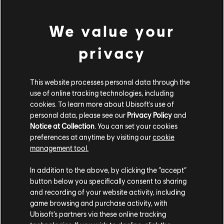
We value your
privacy
This website processes personal data through the
use of online tracking technologies, including
cookies. To learn more about Ubisoft's use of
personal data, please see our
Privacy Policy
and
Notice at Collection
. You can set your cookies
preferences at anytime by visiting our
cookie
management tool.
고객님은
미국
에 위치하고 있다고 생각합니다.
In addition to the above, by clicking the “accept”
button below you specifically consent to sharing
구매를 위해 로컬 지역의 상점을 방문하십시오.
and recording of your website activity, including
game browsing and purchase activity, with
Ubisoft’s partners via these online tracking