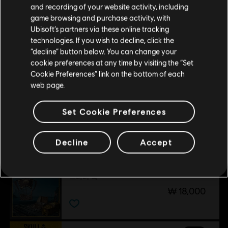
구매를 위해 로컬 지역의 상점을 방문하십시오.
and recording of your website activity, including
등급:
game browsing and purchase activity, with
약물
더 보기
Ubisoft’s partners via these online tracking
technologies. If you wish to decline, click the
현재 스토어 유지
플랫폼:
PC (디지털)
“decline” button below. You can change your
장르:
RPG
,
오픈월드
,
액션/어드벤처
,
협동
,
멀티플레이어
추가 콘텐츠
cookie preferences at any time by visiting the “Set
위치 업데이트
Cookie Preferences” link on the bottom of each
PC 환경:
이 콘텐츠를 플레이하려면 Ubisoft 계정과 Ubisoft
web page.
Connect 프로그램을 설치해야 합니다.
DLC
스컬 앤 본즈
시즌 꾸러미
Set Cookie Preferences
© 2026 Ubisoft Entertainment. All Rights Reserved. Skull
₩ 71,000
and Bones, Ubisoft, and the Ubisoft logo are registered or
unregistered trademarks of Ubisoft Entertainment in the
Decline
Accept
US and/or other countries.
DLC
스컬 앤 본즈
스타터 팩
₩ 18,000