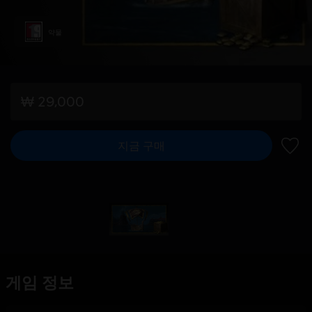
약물
₩ 29,000
지금 구매
위시리