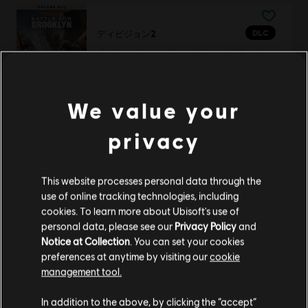
DLC
ディビジョン2
「バトル フォー ブルックリン」デラックス
¥ 3,480
We value your
privacy
DLC
フォーオナー
アルティメットヒーローパック
¥ 5,610
This website processes personal data through the
use of online tracking technologies, including
cookies. To learn more about Ubisoft's use of
personal data, please see our
Privacy Policy
and
Notice at Collection
. You can set your cookies
DLC
フォーオナー
preferences at anytime by visiting our
cookie
僧兵 – ヒーロー
management tool.
¥ 1,380
あなたは
United States
からアクセスしていると
In addition to the above, by clicking the “accept”
判断されています。