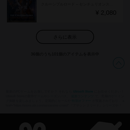
クルーシブルロード – センチュリオンスキン
¥ 2,080
さらに表示
36
個のうち
101
個のアイテムを表示中
Ubisoft Store
最新のPCゲームをお探しですか？ それなら
にお任せください！
追加コンテンツ
Ubisoft Storeの新作ゲームやシーズンパス、
で、究極のゲーミン
特別オファー
グ体験を楽しみましょう。定期的にセールや
が実施されており、 a
href="https://store.ubi.com/assassins-creed" 『アサシン クリード』シリーズや『