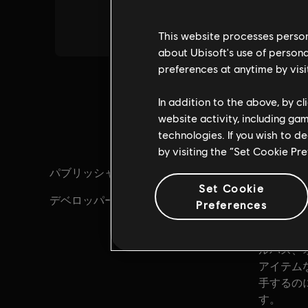
This website processes persona
about Ubisoft's use of persona
preferences at anytime by visi
In addition to the above, by c
website activity, including ga
technologies. If you wish to d
by visiting the “Set Cookie Pr
パブリッシャー：
発売日：
Ubisoft
Set Cookie
デベロッパー：
説明:
Ubisoft Montreal
「レ
Preferences
使用できる
を入手し
ルパス、
アイテム
手するの
す。