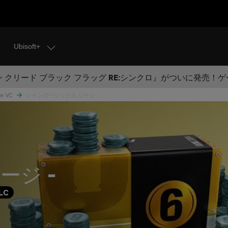
Ubisoft+
 クリード ブラック フラッグ RE:シンクロ』がついに発売！
ege VC
レインボーシックス シージ
ージ -
LC