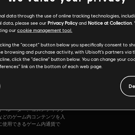
l data through the use of online tracking technologies, includ
l data, please see our
Privacy Policy
and
Notice at Collection
.
ting our
cookie management tool.
licking the “accept” button below you specifically consent to s
一般情報
me browsing and purchase activity, with Ubisoft’s partners via t
ecline, click the “decline” button below. You can change your c
eferences” link on the bottom of each web page.
レーティング：
2025/06/10
暴力
De
インボーシックス シージ」で
15,000ゲーム内クレジット
プラットフォーム:
PC (ダウ
よう。 R6クレジットは、バト
オペレーター、コスメティック
などのゲーム内コンテンツを入
に使用できるゲーム内通貨で