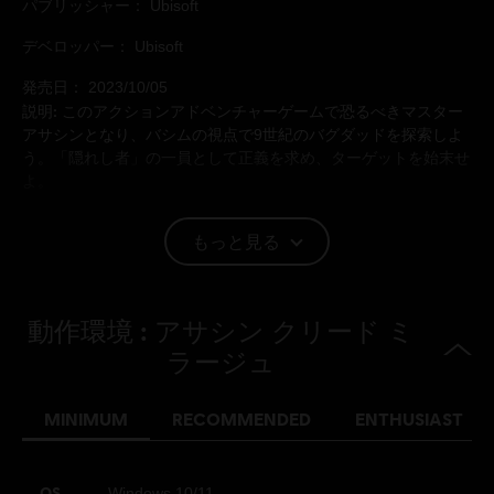
パブリッシャー：
Ubisoft
デベロッパー：
Ubisoft
発売日：
2023/10/05
説明:
このアクションアドベンチャーゲームで恐るべきマスター
アサシンとなり、バシムの視点で9世紀のバグダッドを探索しよ
う。「隠れし者」の一員として正義を求め、ターゲットを始末せ
よ。
レーティング：
暴力, 犯罪
もっと見る
言語：
English (音声, インターフェイス, 字幕)
動作環境 : アサシン クリード ミ
French (音声, インターフェイス, 字幕)
ラージュ
もっと見る
言語：
プラットフォーム:
PC (ダウンロード), PS4/PS5 (デジタル),
MINIMUM
RECOMMENDED
ENTHUSIAST
Xbox (デジタル), iOS, Steam
ジャンル：
アクション/アドベンチャー
アンチタンパーソフトウェア:
Denuvoデジタル著作権管理ツール
OS
Windows 10/11