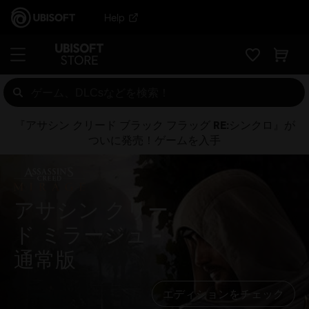
Help
『アサシン クリード ブラック フラッグ RE:シンクロ』が
ついに発売！ゲームを入手
アサシン クリー
ド ミラージュ
通常版
エディションをチェック