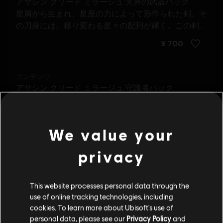
We value your
privacy
詳しく見る
This website processes personal data through the
use of online tracking technologies, including
cookies. To learn more about Ubisoft's use of
personal data, please see our
Privacy Policy
and