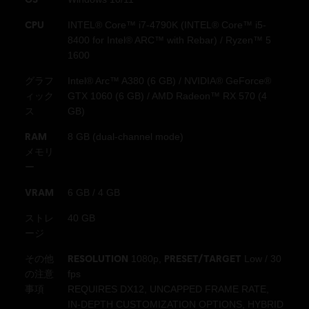
（DRM）は、このゲームと一緒に自動でインストールされ、ゲ
CPU
INTEL® Core™ i7-4790K (INTEL® Core™ i5-
ームの起動に必要となります。
8400 for Intel® ARC™ with Rebar) / Ryzen™ 5
1600
© 2022 Ubisoft Entertainment. All Rights Reserved. Assassin’s Creed, Ubisoft, and
グラフ
Intel® Arc™ A380 (6 GB) / NVIDIA® GeForce®
the Ubisoft logo are registered or unregistered trademarks of Ubisoft Entertainment
ィック
GTX 1060 (6 GB) / AMD Radeon™ RX 570 (4
in the US and/or other countries. .
ス
GB)
アサシン クリード ミラージュ（AC
RAM
8 GB (dual-channel mode)
ミラージュ）を購入してください。
メモリ
PC、Xbox Series X|S、Xbox One、
ー
PlayStation®5、PlayStation®4、
VRAM
6 GB / 4 GB
Amazon Lunaで利用可能です。
ストレ
40 GB
Assassin's Creed MirageのUbisoftス
ージ
トアでの最新価格を確認し、PCシス
その他
RESOLUTION
PRESET/TARGET
1080p,
Low / 30
テム要件およびダウンロード情報を
の注意
fps
表示してください。
事項
REQUIRES DX12, UNCAPPED FRAME RATE,
IN-DEPTH CUSTOMIZATION OPTIONS, HYBRID