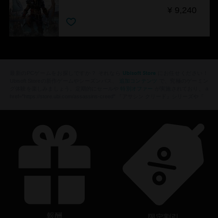
¥ 9,240
Ubisoft Store
最新のPCゲームをお探しですか？ それなら
にお任せください！
追加コンテンツ
Ubisoft Storeの新作ゲームやシーズンパス、
で、究極のゲーミン
特別オファー
グ体験を楽しみましょう。定期的にセールや
が実施されており、 a
href="https://store.ubi.com/assassins-creed" 『アサシン クリード』シリーズや『
報酬
限定割引