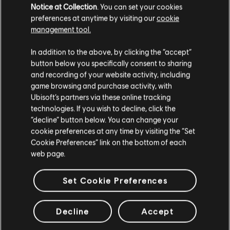
Notice at Collection
. You can set your cookies
preferences at anytime by visiting our
cookie
management tool.
あなたは
United States
からアクセスしていると
In addition to the above, by clicking the “accept”
判断されています。
button below you specifically consent to sharing
and recording of your website activity, including
購入はお住いの国のストアで可能です。
game browsing and purchase activity, with
Ubisoft’s partners via these online tracking
technologies. If you wish to decline, click the
現在のストアで続ける
“decline” button below. You can change your
cookie preferences at any time by visiting the “Set
お住いの国のストアに変更する
Cookie Preferences” link on the bottom of each
web page.
Set Cookie Preferences
Decline
Accept