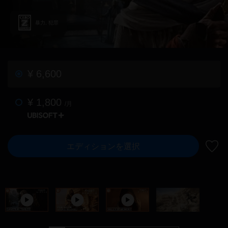
暴力, 犯罪
¥ 6,600
¥ 1,800
/月
エディションを選択
ウィ