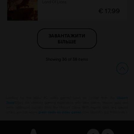
Land Of Lions
€ 17,99
ЗАВАНТАЖИТИ
БІЛЬШЕ
Showing
36
of
38
items
Looking for the latest PC video games? Look no further than the
Ubisoft
Store
!Enjoy the ultimate gaming experience with new games, season pass and
more additional content from the Ubisoft Store. With regular sales and special
offers, you can score
great deals on video games
from Ubisoft’s top franchises s