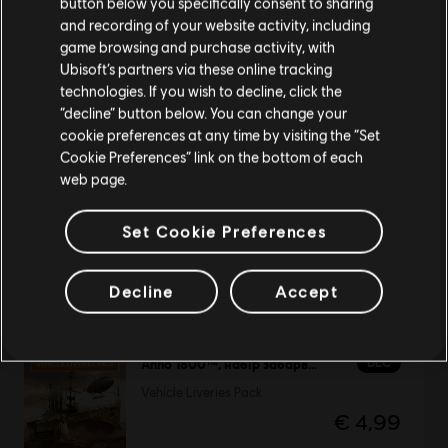
button below you specifically consent to sharing
Відвідайте наш місцевий магазин, аби зробити
and recording of your website activity, including
game browsing and purchase activity, with
покупку.
DLC
Anno 1800™, набір «Промислова зона»
Ubisoft’s partners via these online tracking
Industrial Zone Pack
technologies. If you wish to decline, click the
€ 4,99
“decline” button below. You can change your
Залишитися в поточному магазині
cookie preferences at any time by visiting the “Set
Cookie Preferences” link on the bottom of each
Оновіть своє місцезнаходження
web page.
DLC
Anno 1800
Set Cookie Preferences
City Lights Pack
€ 4,99
Decline
Accept
DLC
Anno 1800™, набір забарвлення для транспорту
Vehicle Liveries Pack
€ 4,99