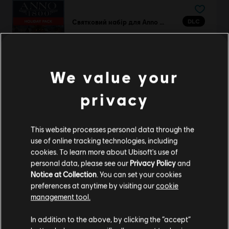
DLC
Святковий набір для Anno 1800™
Holiday Pack
€ 3,99
We value your
privacy
DLC
Anno 1800
Season 1 Pass
€ 24,99
This website processes personal data through the
use of online tracking technologies, including
cookies. To learn more about Ubisoft's use of
personal data, please see our
Privacy Policy
and
Notice at Collection
. You can set your cookies
DLC
Anno 1800™, набір із розвагами
preferences at anytime by visiting our
cookie
Amusements Pack
management tool.
Гадаємо, ваша країна —
Сполучені Штати
€ 4,99
Америки
.
In addition to the above, by clicking the “accept”