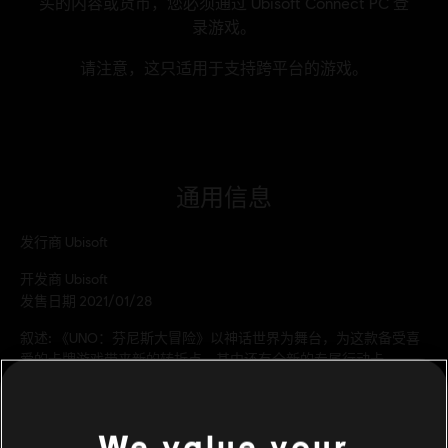
通用信息
发行商
Ubisoft
开发商
Ubisoft
发售日期
2021/01/28
叙述:
《UNO：芬尼斯大冒险》以神话世界为舞台，为这款备受喜
爱的卡牌游戏带来新的转折点，其中还有全新的专属行动卡。
分级
We value your
PC环境:
你需要育碧账号，并安装Ubisoft Connect客户端，才能游