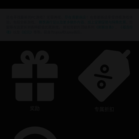
还在寻找最新的PC游戏？无需再找，
尽在育碧商店
！在育碧商店享受终极游戏体
验，包括全新游戏、
赛季通行证以及更多额外内容
。
加上定期促销与特殊优惠
，您
能够在这里买到各种超值优惠游戏， 例如育碧的顶级系列
《刺客信条》
、
《孤岛惊
魂》
以及
《纪元》
等等。前身为Uplay和Uplay商店。
奖励
专属折扣