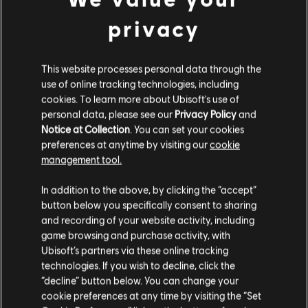
查看更多
玩该内容
privacy
其他内容
UNO and associated trademarks and trade dress are owned by, and used under license
from, Mattel. ©2020 Mattel. All Rights Reserved. Game software ©2020 Ubisoft
This website processes personal data through the
Entertainment.
use of online tracking technologies, including
DLC
UNO FLIP!
cookies. To learn more about Ubisoft's use of
Uno Flip!
personal data, please see our
Privacy Policy
and
Notice at Collection
. You can set your cookies
¥25.00
preferences at anytime by visiting our
cookie
management tool.
您是简体中文用户？
DLC
UNO
In addition to the above, by clicking the “accept”
button below you specifically consent to sharing
英灵殿
请您访问我们的简体中文商店来完成购买
and recording of your website activity, including
¥25.00
game browsing and purchase activity, with
Ubisoft’s partners via these online tracking
technologies. If you wish to decline, click the
留在此商店
“decline” button below. You can change your
DLC
UNO
cookie preferences at any time by visiting the “Set
重新选择您的商店
The Call Of Yara