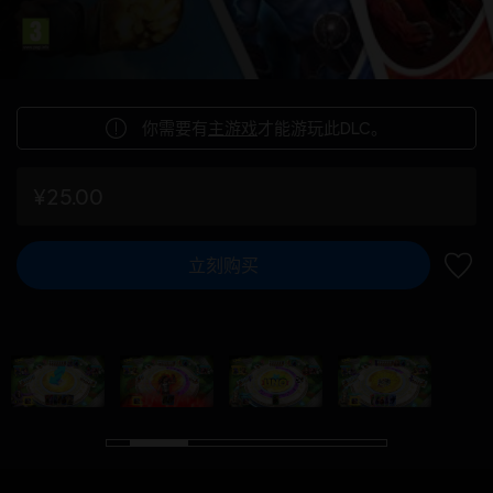
你需要有
主游戏
才能游玩此DLC。
¥25.00
立刻购买
加入