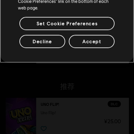
Cookie Preferences” link on the bottom of each
¥25.00
web page.
Set Cookie Preferences
DLC
UNO® 50 周年纪念 DLC
UNO® 50 周年纪念 DLC
Decline
Accept
¥15.00
推荐
DLC
UNO FLIP!
Uno Flip!
¥25.00