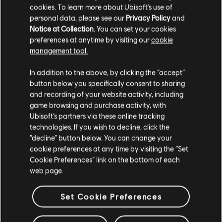
cookies. To learn more about Ubisoft's use of
personal data, please see our
Privacy Policy
and
Notice at Collection
. You can set your cookies
DLC
汤姆克兰西：全境封锁-背水
preferences at anytime by visiting our
cookie
资料片：「地下世界」
management tool.
¥48.00
您是简体中文用户？
In addition to the above, by clicking the “accept”
button below you specifically consent to sharing
请您访问我们的简体中文商店来完成购买
and recording of your website activity, including
显示
4
项中的
4
项
game browsing and purchase activity, with
Ubisoft’s partners via these online tracking
还在寻找最新的PC游戏？无需再找，
尽在育碧商店
！在育碧商店享受终极游戏体
technologies. If you wish to decline, click the
验，包括全新游戏、
赛季通行证以及更多额外内容
。
加上定期促销与特殊优惠
，您
留在此商店
能够在这里买到各种超值优惠游戏， 例如育碧的顶级系列
《刺客信条》
、
《孤岛惊
“decline” button below. You can change your
魂》
以及
《纪元》
等等。前身为Uplay和Uplay商店。
cookie preferences at any time by visiting the “Set
重新选择您的商店
Cookie Preferences” link on the bottom of each
web page.
Set Cookie Preferences