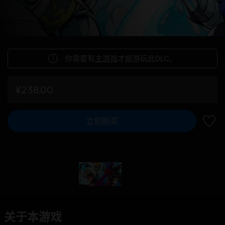
你需要有
主游戏
才能游玩此DLC。
¥238.00
立刻购买
加入