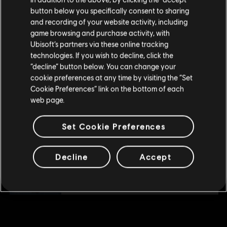
查看更多
button below you specifically consent to sharing
请您访问我们的简体中文商店来完成购买
and recording of your website activity, including
© 2022 Blue Mammoth Games. All Rights Reserved. Brawlhalla is a registered or
game browsing and purchase activity, with
其他内容
unregistered trademark of Blue Mammoth Games in the US and/or other countries.
Ubisoft’s partners via these online tracking
Ubisoft and the Ubisoft logo are registered or unregistered trademarks of Ubisoft
technologies. If you wish to decline, click the
留在此商店
“decline” button below. You can change your
Entertainment in the US and/or other countries. Blue Mammoth Games is a Ubisoft
DLC
Brawlhalla
cookie preferences at any time by visiting the “Set
重新选择您的商店
Entertainment company.
Collectors Pack
Cookie Preferences” link on the bottom of each
¥598.00
web page.
Set Cookie Preferences
DLC
《Brawlhalla》
Ezio Starter Pack
Decline
Accept
¥25.00