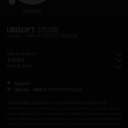
轻松退款
Ubisoft，1986 年开始的世界创造者
Get to know us
发现更多
Ubisoft Store
Support
Ubisoft，1986 年开始的世界创造者
使用条款
隐私政策
设置Cookie
法律声明
销售条款
退款政策
2001-2026 Ubisoft Entertainment. All Rights Reserved. Ubisoft, Ubi.com
and the Ubisoft logo are trademarks of Ubisoft Entertainment in the U.S
and/or other countries Ubisoft EMEA SAS 2, avenue Pasteur 94160 Saint
Mandé, France - storeUE@ubisoft.com. Pour toute demande d’assistance