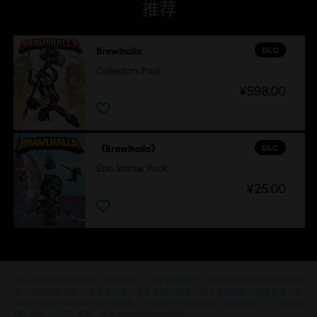
推荐
DLC
Brawlhalla
Collectors Pack
¥598.00
DLC
《Brawlhalla》
Ezio Starter Pack
¥25.00
还在寻找最新的PC游戏？无需再找，
尽在育碧商店
！在育碧商店享受终极游戏体
验，包括全新游戏、
赛季通行证以及更多额外内容
。
加上定期促销与特殊优惠
，您
能够在这里买到各种超值优惠游戏， 例如育碧的顶级系列
《刺客信条》
、
《孤岛惊
魂》
以及
《纪元》
等等。前身为Uplay和Uplay商店。