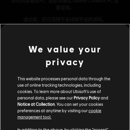
We value your
通用信息
privacy
发行商
Ubisoft
This website processes personal data through the
开发商
Blue Mammoth Games
use of online tracking technologies, including
发售日期
03/11/2015
cookies. To learn more about Ubisoft's use of
personal data, please see our
Privacy Policy
and
叙述:
“所有英雄套装”会立即解锁所有目前的英雄以及我们在未来
Notice at Collection
. You can set your cookies
添加的每位英雄。游戏商店中“英雄”标签中的所有内容都将永远属
于你。
preferences at anytime by visiting our
cookie
类型：
格斗
management tool.
PC环境:
你需要育碧账号，并安装Ubisoft Connect客户端，才能游
您是简体中文用户？
玩该内容
In addition to the above, by clicking the “accept”