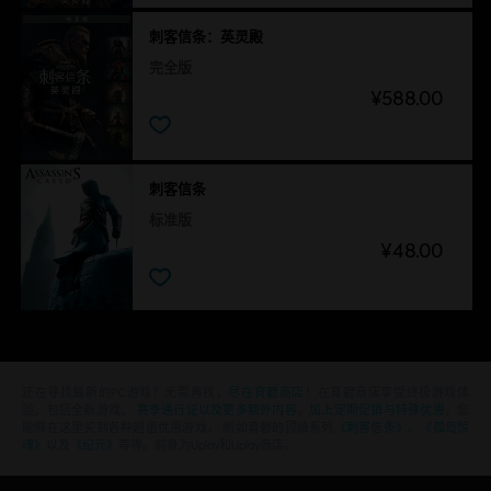
刺客信条：英灵殿
完全版
¥588.00
刺客信条
标准版
¥48.00
还在寻找最新的PC游戏？无需再找，
尽在育碧商店
！在育碧商店享受终极游戏体
验，包括全新游戏、
赛季通行证以及更多额外内容
。
加上定期促销与特殊优惠
，您
能够在这里买到各种超值优惠游戏， 例如育碧的顶级系列
《刺客信条》
、
《孤岛惊
魂》
以及
《纪元》
等等。前身为Uplay和Uplay商店。