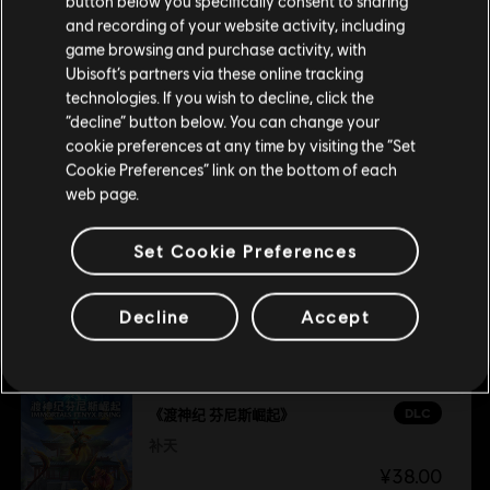
button below you specifically consent to sharing
¥198.00
请您访问我们的简体中文商店来完成购买
and recording of your website activity, including
game browsing and purchase activity, with
Ubisoft’s partners via these online tracking
technologies. If you wish to decline, click the
留在此商店
DLC
《渡神纪 芬尼斯崛起》
“decline” button below. You can change your
cookie preferences at any time by visiting the “Set
季票
重新选择您的商店
Cookie Preferences” link on the bottom of each
¥98.00
web page.
Set Cookie Preferences
DLC
《渡神纪 芬尼斯崛起》
试炼
Decline
Accept
¥38.00
DLC
《渡神纪 芬尼斯崛起》
补天
¥38.00