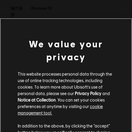
操作系
Windows 10
统
CPU
AMD Ryzen 3 1200 3.1 GHz / Intel Core i5-4460
3.2 GHz
We value your
图像
AMD R9 380 /NVIDIA GeForce GTX 960
privacy
内存
8GB (Dual-channel setup)
存储空
50GB
间
This website processes personal data through the
use of online tracking technologies, including
cookies. To learn more about Ubisoft's use of
personal data, please see our
Privacy Policy
and
Notice at Collection
. You can set your cookies
其他内容
preferences at anytime by visiting our
cookie
management tool.
DLC
刺客信条：英灵殿
您是简体中文用户？
In addition to the above, by clicking the “accept”
末日曙光