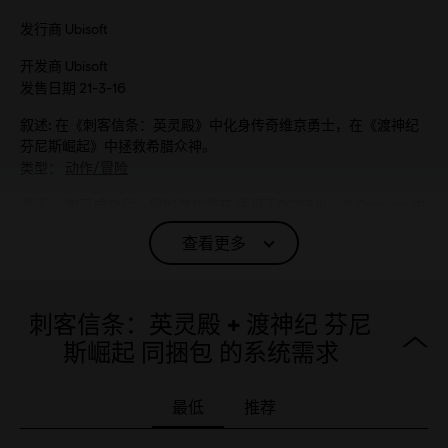
发行商
Ubisoft
开发商
Ubisoft
发售日期
21-3-16
叙述:
在《刺客信条：英灵殿》中化身传奇维京勇士，在《渡神纪
芬尼斯崛起》中拯救希腊众神。
类型：
动作/冒险
激活：
购买成功后，您的游戏将在 适用于PC的Ubisoft Connect 中
自动激活
查看更多
PC环境:
你需要育碧账号，并安装Ubisoft Connect客户端，才能游
玩该内容
反篡改软件:
Denuvo 数字版权管理工具（DRM）会随着本游戏自动
刺客信条：英灵殿 + 渡神纪 芬尼
安装，若要启动游戏，则该软件必不可少。
斯崛起 同捆包 的系统需求
© 2020 Ubisoft Entertainment. All Rights Reserved. Assassin’s Creed, Immortals Fenyx
最低
推荐
Rising, Ubisoft, and the Ubisoft logo are registered or unregistered trademarks of Ubisoft
Entertainment in the US and/or other countries.