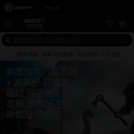
Help
《刺客信条：黑旗 记忆重置》现已推出！入手游戏
刺客信条：英灵殿
+ 渡神纪 芬尼斯
崛起 同捆包
英
灵殿 渡神纪 芬尼
斯崛起 同捆包