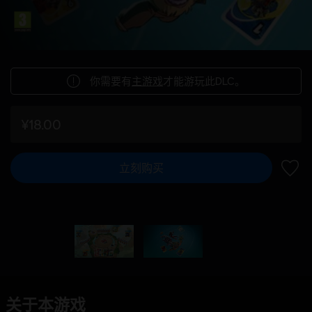
你需要有
主游戏
才能游玩此DLC。
¥18.00
立刻购买
加入