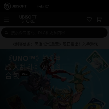
Help
《刺客信条：黑旗 记忆重置》现已推出！入手游戏
《UNO™》-《神
殿大乱斗》外观组
合包
DLC