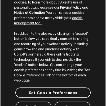
cookies. To learn more about Ubisoft's use of
查看更多
平台:
personal data, please see our
Privacy Policy
and
PC (数字)
类型：
Notice at Collection
. You can set your cookies
休闲
其他内容
preferences at anytime by visiting our
cookie
PC环境:
你需要育碧账号，并安装Ubisoft Connect客户端，才能游
management tool.
玩该内容
您是简体中文用户？
DLC
《UNO™》
In addition to the above, by clicking the “accept”
button below you specifically consent to sharing
UNO and associated trademarks and trade dress are
“铲子骑士”外观组合包
请您访问我们的简体中文商店来完成购买
and recording of your website activity, including
owned by, and used under license from, Mattel. © 2016–
¥18.00
game browsing and purchase activity, with
2023 Mattel. All Rights Reserved. Game software © 2016
Ubisoft’s partners via these online tracking
–2023 Ubisoft Entertainment. All Rights Reserved. Ubisoft
technologies. If you wish to decline, click the
留在此商店
and the Ubisoft logo are registered or unregistered
“decline” button below. You can change your
DLC
UNO™
trademarks of Ubisoft Entertainment in the US and/or
cookie preferences at any time by visiting the “Set
重新选择您的商店
Show ‘Em No Mercy™
other countries.
Cookie Preferences” link on the bottom of each
¥25.00
web page.
Set Cookie Preferences
DLC
UNO®
Party! Mania™