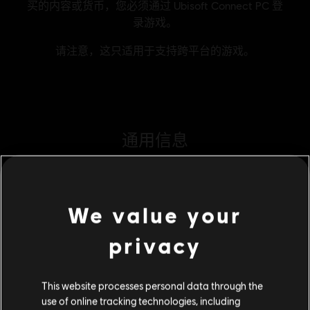
通用信息
发行商
Ubisoft
开发商
Ubisoft
We value your
发售日期
2026/03/31
叙述:
《Brawlhalla》英雄们杀进《UNO™》！入手《Brawlhalla》
privacy
外观组合包，以极致风范踏入竞技场，内含本平台格斗游戏中的标
志性英雄及战场外观。
分级
This website processes personal data through the
use of online tracking technologies, including