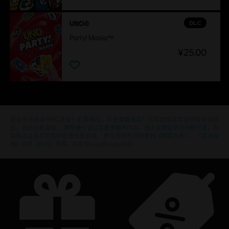
DLC
UNO®
Party! Mania™
¥25.00
还在寻找最新的PC游戏？无需再找，
尽在育碧商店
！在育碧商店享受终极游戏体
验，包括全新游戏、
赛季通行证以及更多额外内容
。
加上定期促销与特殊优惠
，您
能够在这里买到各种超值优惠游戏， 例如育碧的顶级系列
《刺客信条》
、
《孤岛惊
魂》
以及
《纪元》
等等。前身为Uplay和Uplay商店。