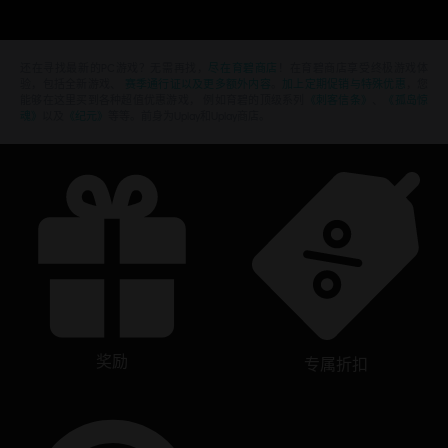
还在寻找最新的PC游戏？无需再找，
尽在育碧商店
！在育碧商店享受终极游戏体
验，包括全新游戏、
赛季通行证以及更多额外内容
。
加上定期促销与特殊优惠
，您
能够在这里买到各种超值优惠游戏， 例如育碧的顶级系列
《刺客信条》
、
《孤岛惊
魂》
以及
《纪元》
等等。前身为Uplay和Uplay商店。
奖励
专属折扣