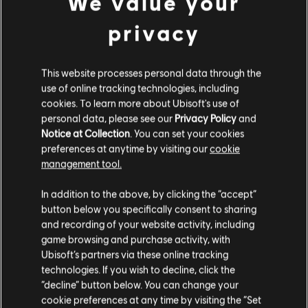
We value your
平台:
PC (数字)
查看更多
类型：
privacy
动作/冒险
,
合作
,
开放世界
,
射击
PC环境:
你需要育碧账号，并安装Ubisoft Connect客户端，才能游
其他内容
玩该内容
This website processes personal data through the
use of online tracking technologies, including
DLC
《阿凡达：潘多拉边境》
cookies. To learn more about Ubisoft's use of
Avatar: Frontiers of Pandora TM & © 2024 20th Century
personal data, please see our
Privacy Policy
and
Studios. Game software © 2024 Ubisoft Entertainment. All
季票
Notice at Collection
. You can set your cookies
Rights Reserved.
¥128.00
preferences at anytime by visiting our
cookie
management tool.
您是简体中文用户？
In addition to the above, by clicking the “accept”
DLC
《阿凡达：潘多拉边境》
button below you specifically consent to sharing
破天者
请您访问我们的简体中文商店来完成购买
and recording of your website activity, including
¥75.00
game browsing and purchase activity, with
Ubisoft’s partners via these online tracking
technologies. If you wish to decline, click the
留在此商店
“decline” button below. You can change your
DLC
《阿凡达：潘多拉边境™》
cookie preferences at any time by visiting the “Set
重新选择您的商店