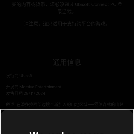
通用信息
发行商
Ubisoft
开发商
Massive Entertainment
发售日期
28/11/2024
叙述:
在潘多拉西部边境全新加入的山地区域——雾缭森林的山峰
中，史诗般的空中战斗正在等待着你。
分级
In-Game Purchases, Violence