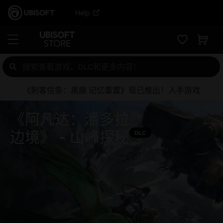
Help
《刺客信条：黑旗 记忆重置》现已推出！入手游戏
《阿凡达：潘多拉
边境》 - 山峰探秘
DLC