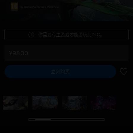
In-Game Purchases, Violence
你需要有
主游戏
才能游玩此DLC。
¥98.00
立刻购买
加入