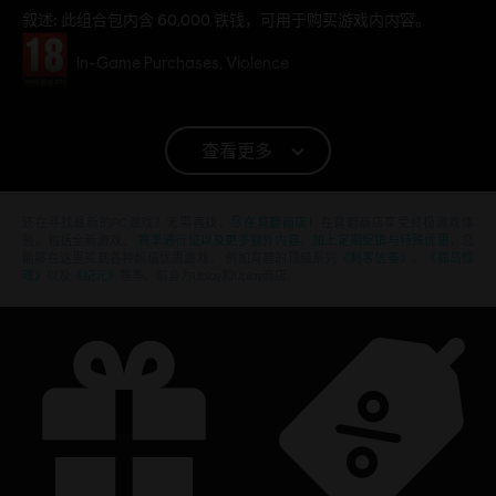
叙述:
此组合包内含 60,000 铁钱，可用于购买游戏内内容。
分级
In-Game Purchases, Violence
平台:
PC (数字)
类型：
格斗
查看更多
PC环境:
你需要育碧账号，并安装Ubisoft Connect客户端，才能游
玩该内容
还在寻找最新的PC游戏？无需再找，
尽在育碧商店
！在育碧商店享受终极游戏体
验，包括全新游戏、
赛季通行证以及更多额外内容
。
加上定期促销与特殊优惠
，您
能够在这里买到各种超值优惠游戏， 例如育碧的顶级系列
《刺客信条》
、
《孤岛惊
© 2017 Ubisoft Entertainment. All Rights Reserved. The
魂》
以及
《纪元》
等等。前身为Uplay和Uplay商店。
For Honor logo, Ubisoft, and the Ubisoft logo are
registered or unregistered trademarks of Ubisoft
Entertainment in the US and/or other countries.