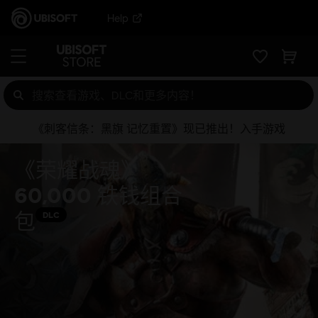
Help
《刺客信条：黑旗 记忆重置》现已推出！入手游戏
《荣耀战魂》
60,000 铁钱组合
包
DLC