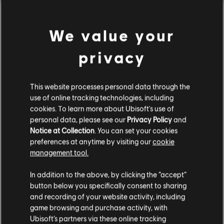
MENU
立刻购买
We value your
其他内容
privacy
DLC
《荣耀战魂》
This website processes personal data through the
130,000 铁钱组合包
use of online tracking technologies, including
¥598.00
cookies. To learn more about Ubisoft's use of
personal data, please see our
Privacy Policy
and
Notice at Collection
. You can set your cookies
preferences at anytime by visiting our
cookie
DLC
《荣耀战魂》
management tool.
22,000 铁钱组合包
您是简体中文用户？
¥120.00
In addition to the above, by clicking the “accept”
button below you specifically consent to sharing
请您访问我们的简体中文商店来完成购买
and recording of your website activity, including
game browsing and purchase activity, with
DLC
《荣耀战魂》
Ubisoft’s partners via these online tracking