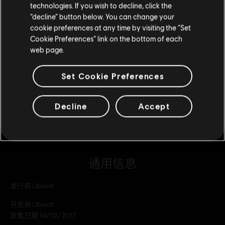
technologies. If you wish to decline, click the
5000 铁钱组合包
留在此商店
“decline” button below. You can change your
¥30.00
cookie preferences at any time by visiting the “Set
重新选择您的商店
Cookie Preferences” link on the bottom of each
web page.
DLC
《荣耀战魂》
Set Cookie Preferences
10,500 铁钱组合包
¥60.00
Decline
Accept
通用信息
发行商
Ubisoft
开发商
Ubisoft
发售日期
14/02/2017