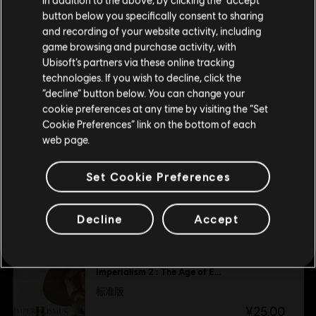
最低
button below you specifically consent to sharing
are trademarks of Ubisoft Entertainment in the U.S. and/or other countries.
请您访问我们的简体中文商店来完成购买
and recording of your website activity, including
game browsing and purchase activity, with
操作系统
Windows 10
Ubisoft’s partners via these online tracking
technologies. If you wish to decline, click the
留在此商店
“decline” button below. You can change your
cookie preferences at any time by visiting the “Set
重新选择您的商店
Cookie Preferences” link on the bottom of each
推荐
web page.
Assassin's Creed Liberation
Set Cookie Preferences
Standard Edition
¥88.00
Decline
Accept
Imperialism 2 : The Age of Exploration
标准版
¥25.00