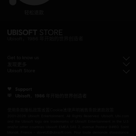
轻松退款
Ubisoft，1986 年开始的世界创造者
Get to know us
发现更多
Ubisoft Store
Support
Ubisoft，1986 年开始的世界创造者
使用条款
隐私政策
设置Cookie
法律声明
销售条款
退款政策
2001-2026 Ubisoft Entertainment. All Rights Reserved. Ubisoft, Ubi.com
and the Ubisoft logo are trademarks of Ubisoft Entertainment in the U.S
and/or other countries Ubisoft EMEA SAS 2, avenue Pasteur 94160 Saint
Mandé, France - storeUE@ubisoft.com. Pour toute demande d’assistance