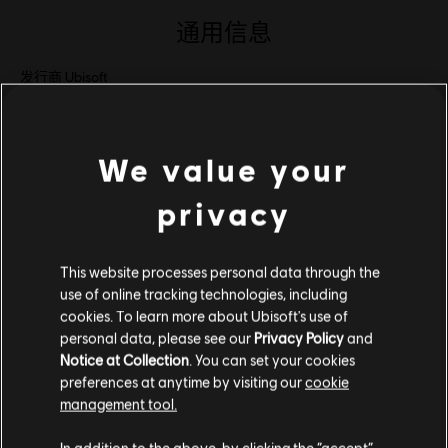
通用信息
发行商
Ubisoft
开发商
Ubisoft Chengdu
发售日期
13/10/2022
We value your
叙述:
在这款滑稽逗趣的派对游戏中，与疯狂兔子一起踏上传奇旅
程！和他们一同展开难以置信的任务，其中满是欢乐时刻与各式角
privacy
色。与亲朋好友齐聚一堂，在至今最生猛的疯狂兔子派对中，畅玩
多款荒谬逗趣的小游戏吧！
语言：
This website processes personal data through the
English (语音, 界面, 字幕)
查看更多
use of online tracking technologies, including
French (语音, 界面, 字幕)
cookies. To learn more about Ubisoft's use of
了解更多
personal data, please see our
Privacy Policy
and
语言：
Notice at Collection
. You can set your cookies
平台:
PC (数字)
《疯狂兔子：传奇派对》 的系统
preferences at anytime by visiting our
cookie
类型：
休闲
,
多人
需求
management tool.
您是简体中文用户？
© 2022 Ubisoft Entertainment. All right reserved. Rabbids, Ubisoft and the Ubisoft logo
In addition to the above, by clicking the “accept”