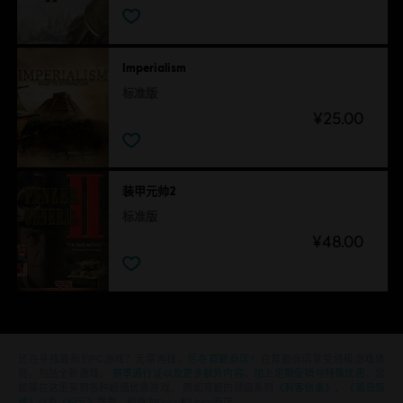
Imperialism
标准版
¥25.00
装甲元帅2
标准版
¥48.00
还在寻找最新的PC游戏？无需再找，
尽在育碧商店
！在育碧商店享受终极游戏体
验，包括全新游戏、
赛季通行证以及更多额外内容
。
加上定期促销与特殊优惠
，您
能够在这里买到各种超值优惠游戏， 例如育碧的顶级系列
《刺客信条》
、
《孤岛惊
魂》
以及
《纪元》
等等。前身为Uplay和Uplay商店。