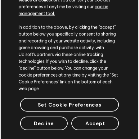
preferences at anytime by visiting our
cookie
management tool.
您是简体中文用户？
In addition to the above, by clicking the “accept”
button below you specifically consent to sharing
请您访问我们的简体中文商店来完成购买
and recording of your website activity, including
game browsing and purchase activity, with
Ubisoft’s partners via these online tracking
technologies. If you wish to decline, click the
留在此商店
“decline” button below. You can change your
cookie preferences at any time by visiting the “Set
重新选择您的商店
Cookie Preferences” link on the bottom of each
web page.
Set Cookie Preferences
Decline
Accept