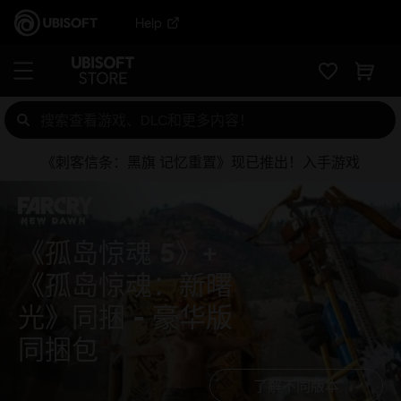
Help
《刺客信条：黑旗 记忆重置》现已推出！入手游戏
《孤岛惊魂 5》+
《孤岛惊魂：新曙
光》同捆
豪华版
同捆包
了解不同版本