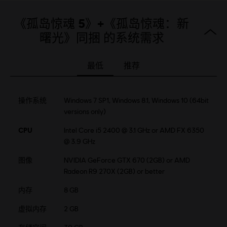
French (语音, 界面, 字幕)
了解更多
《孤岛惊魂 5》+《孤岛惊魂：新
语言：
平台:
PC (数字), PS4 (数字), Xbox (数字), Steam
曙光》同捆 的系统需求
类型：
多人
,
合作
,
开放世界
,
动作/冒险
,
射击
反篡改软件:
Denuvo 数字版权管理工具（DRM）会随着本游戏自动
最低
推荐
安装，若要启动游戏，则该软件必不可少。
操作系统
Windows 7 SP1, Windows 8.1, Windows 10 (64bit
© 2012–2018 Ubisoft Entertainment. All Rights Reserved.
versions only)
Far Cry, Ubisoft, and the Ubisoft logo are registered or
unregistered trademarks of Ubisoft Entertainment in the
CPU
Intel Core i5 2400 @ 3.1 GHz or AMD FX 6350
US and/or other countries. Based on Crytek’s original Far
@ 3.9 GHz
Cry directed by Cevat Yerli.
图像
NVIDIA GeForce GTX 670 (2GB) or AMD
Radeon R9 270X (2GB) or better
内存
8 GB
虚拟内存
2 GB