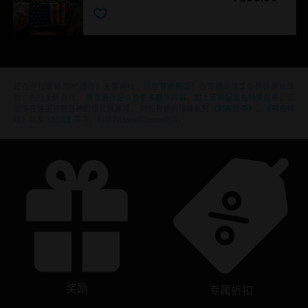
还在寻找最新的PC游戏？无需再找，
尽在育碧商店
！在育碧商店享受终极游戏体
验，包括全新游戏、
赛季通行证以及更多额外内容
。
加上定期促销与特殊优惠
，您
能够在这里买到各种超值优惠游戏， 例如育碧的顶级系列
《刺客信条》
、
《孤岛惊
魂》
以及
《纪元》
等等。前身为Uplay和Uplay商店。
奖励
专属折扣