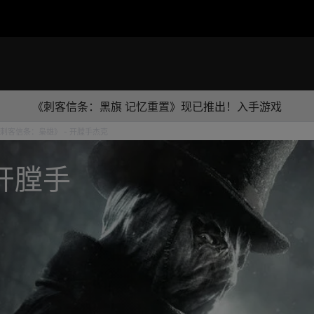
《刺客信条：黑旗 记忆重置》现已推出！入手游戏
刺客信条：枭雄》 - 开膛手杰克
开膛手