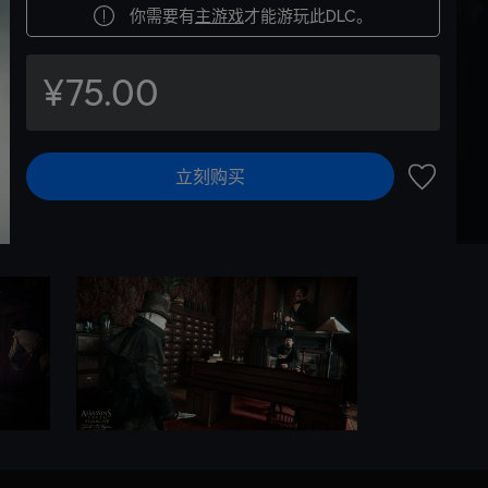
你需要有
主游戏
才能游玩此DLC。
¥75.00
立刻购买
加入愿望