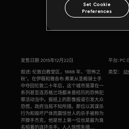
Set Cookie
Preferences
发售日期
平台:
2015年12月22日
PC 
叙述:
类型：
伦敦白教堂区，1888 年，“恐怖之
动
秋”。在伊薇和雅各布·弗莱从圣殿骑士手
中夺回伦敦二十年后，这个城市笼罩在一
系列甚至连苏格兰场都未曾经历的恐怖犯
罪活动当中。报纸上的影像报道引发大众
恐慌，政府当局不知所措。那位以其谋杀
行为和毁坏尸体而震惊世人的杀手被称为
开膛手杰克，他是世上第一位也是最为臭
名昭著的连环杀手。人人惊慌失措……