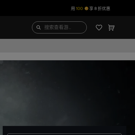
用
100
享 8 折优惠