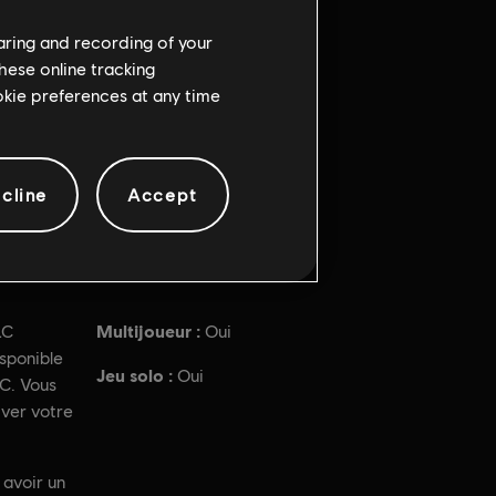
haring and recording of your
hese online tracking
ookie preferences at any time
cline
Accept
Multijoueur :
LC
Oui
sponible
Jeu solo :
Oui
C. Vous
iver votre
 avoir un