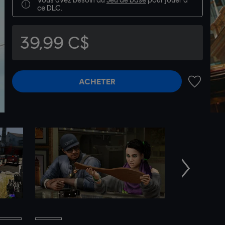
ce DLC.
39,99 C$
ACHETER
AJOUTER 
Suivant