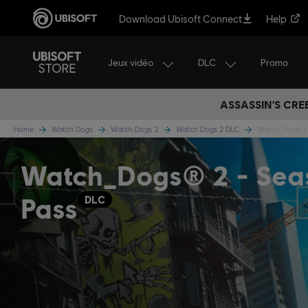
Download Ubisoft Connect
Help
Jeux vidéo
DLC
Promo
ASSASSIN'S CRE
Home
Watch Dogs
Watch Dogs 2
Watch Dogs 2 DLC
Watch_Dogs 2 
Watch_Dogs® 2 - Sea
Pass
DLC