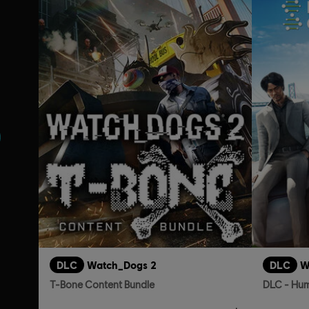
nt
DLC
Watch_Dogs 2
DLC
W
T-Bone Content Bundle
DLC - Hum