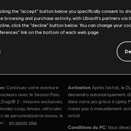
licking the “accept” button below you specifically consent to s
me browsing and purchase activity, with Ubisoft’s partners via t
ecline, click the “decline” button below. You can change your c
eferences” link on the bottom of each web page.
De
Informations générales
on:
Activation
Continuez votre aventure
Après l'achat, le D
 hackeurs avec le Season Pass
deviendra automatiquement di
Dogs® 2 : missions exclusives,
dans votre jeu grâce à Uplay P
modes coop, tenues, véhicules
n'avez pas à manuellement act
s de personnalisation bonus, le
achat.
ri
en savoir plus
Conditions du PC:
Vous devez