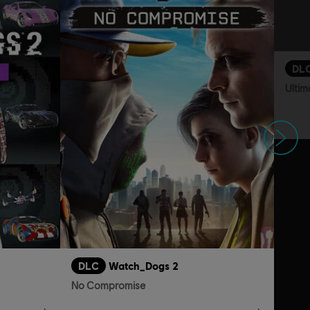
DL
Ultim
Suivant
DLC
Watch_Dogs 2
No Compromise