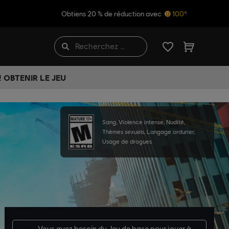
Obtiens 20 % de réduction avec
100*
 OBTENIR LE JEU
Sang, Violence intense, Nudité,
Thèmes sexuels, Langage ordurier,
Usage de drogues
Vous avez besoin du
Jeu de base
pour jouer à