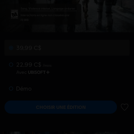
Sang, Violence intense, Langage ordurier
Interactions en ligne non classées par
l'ESRB
39,99 C$
22,99 C$
/mois
Avec
Démo
CHOISIR UNE ÉDITION
AJOUT