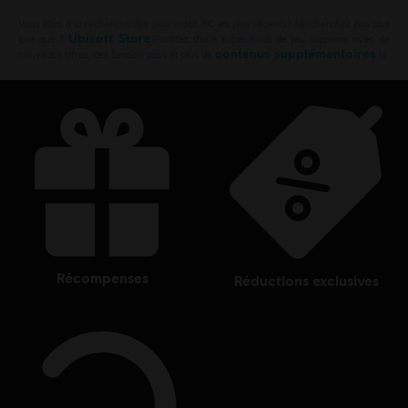
Vous êtes à la recherche des jeux vidéo PC les plus récents? Ne cherchez pas plus
Ubisoft Store
loin que l’
!Profitez d’une expérience de jeu suprême avec de
contenus supplémentaires
nouveaux titres, des Season pass et plus de
is
récompenses
réductions exclusives