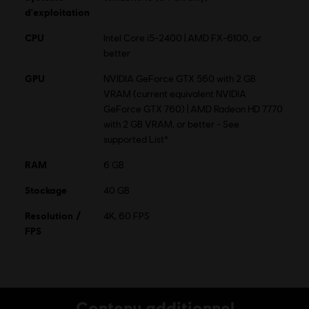
Multijoueur :
Oui
d'exploitation
Jeu solo :
Oui
CPU
Intel Core i5-2400 | AMD FX-6100, or
better
© 2015 Ubisoft Entertainment. All Rights Reserved. Tom
GPU
NVIDIA GeForce GTX 560 with 2 GB
Clancy’s, The Division logo, the Soldier Icon, Ubisoft, and
VRAM (current equivalent NVIDIA
the Ubisoft logo are trademarks of Ubisoft Entertainment
GeForce GTX 760) | AMD Radeon HD 7770
in the US and/or other countries.
with 2 GB VRAM, or better - See
supported List*
RAM
6 GB
Stockage
40 GB
Resolution /
4K, 60 FPS
FPS
Contenu additionnel