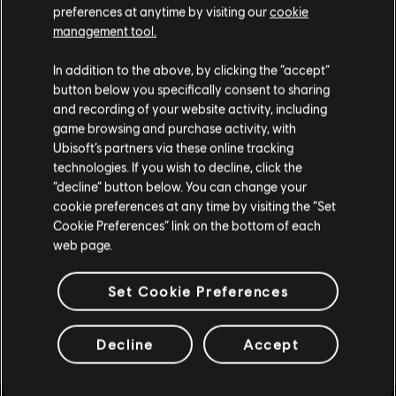
preferences at anytime by visiting our
cookie
management tool.
Nous pensons que vous êtes en
États-Unis
.
In addition to the above, by clicking the “accept”
button below you specifically consent to sharing
Si vous souhaitez faire un achat, veuillez vous
and recording of your website activity, including
rendre sur votre Store local.
game browsing and purchase activity, with
Ubisoft’s partners via these online tracking
technologies. If you wish to decline, click the
Rester sur le store actuel
“decline” button below. You can change your
cookie preferences at any time by visiting the “Set
Mettre à jour votre localisation
Cookie Preferences” link on the bottom of each
web page.
Set Cookie Preferences
Decline
Accept