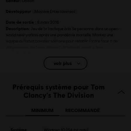
Éditeur:
Ubisoft
Développeur :
Massive Entertainment
Date de sortie :
8 mars 2016
Description:
Jeu de tir tactique à la 3e personne dans un open-
world new-yorkais après une pandémie mortelle. Montez une
équipe ou faites cavalier solitaire pour rétablir l'ordre face à de
dangereuses factions, obtenez du butin et venez à bout
en savoir plus
voir plus
PEGI :
Sang, Violence intense, Langage ordurier
Interactions en ligne non classées par l'ESRB
Plateformes:
Prérequis système pour Tom
PC (Digital), PS4 (Digital), Xbox (Digital), Steam
Genre :
Multijoueurs
,
Shooter
Clancy's The Division
Activation
Ajouté automatiquement à votre bibliothèque Ubisoft
Connect pour PC
MINIMUM
RECOMMANDÉ
Conditions du PC:
Vous devez avoir un compte Ubisoft et installer
l'application Ubisoft Connect pour jouer à ce contenu.
Système
Windows 10 (64-bit only)