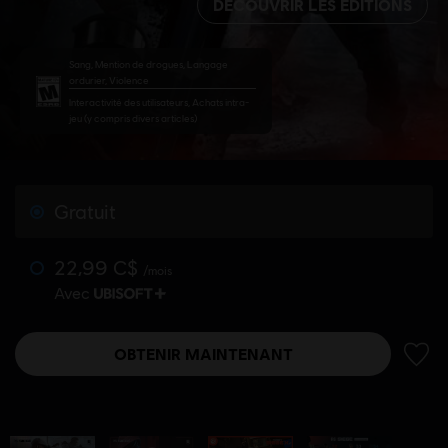
DÉCOUVRIR LES ÉDITIONS
Sang, Mention de drogues, Langage
ordurier, Violence
Interactivité des utilisateurs, Achats intra-
jeu (y compris divers articles)
Gratuit
22,99 C$
/mois
Avec
OBTENIR MAINTENANT
AJOUT