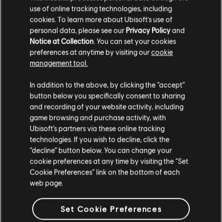
use of online tracking technologies, including
cookies. To learn more about Ubisoft's use of
personal data, please see our
Privacy Policy
and
Notice at Collection
. You can set your cookies
preferences at anytime by visiting our
cookie
management tool.
Nous pensons que vous êtes en
États-Unis
.
In addition to the above, by clicking the “accept”
button below you specifically consent to sharing
Si vous souhaitez faire un achat, veuillez vous
and recording of your website activity, including
rendre sur votre Store local.
game browsing and purchase activity, with
Ubisoft’s partners via these online tracking
technologies. If you wish to decline, click the
Rester sur le store actuel
“decline” button below. You can change your
cookie preferences at any time by visiting the “Set
Mettre à jour votre localisation
Cookie Preferences” link on the bottom of each
web page.
Set Cookie Preferences