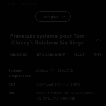
une sélection d'agents.
PEGI :
Sang, Mention de drogues, Langage ordurier, Violence
voir plus
Interactivité des utilisateurs, Achats intra-jeu (y
compris divers articles)
Langue :
Prérequis système pour Tom
Anglais (Audio, Interface, Sous-titres)
Clancy's Rainbow Six Siege
Français (Audio, Interface, Sous-titres)
en savoir plus
MINIMUM
RECOMMANDÉ
HAUT
ENTHO
Plateformes:
Langue :
PC (Digital), PS5 (Digital), Xbox (Digital), PS4/PS5
(Digital), Steam
Genre :
Multijoueurs
,
Shooter
,
Co-op
Système
Windows 10/11, DirectX 12
Activation
Ajouté automatiquement à votre bibliothèque Ubisoft
d'exploitation
Connect pour PC
CPU
AMD Ryzen3 3100, Intel i3 8100
Conditions du PC:
Vous devez avoir un compte Ubisoft et installer
GPU
NVIDIA GTX 1650 4GB, AMD RX 5500XT
l'application Ubisoft Connect pour jouer à ce contenu.
4GB, INTEL ARC A380 6GB