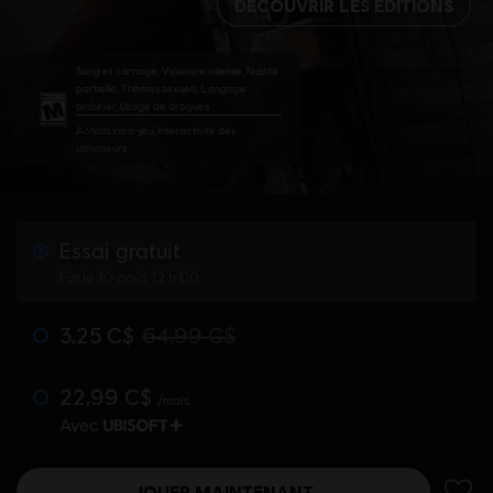
DÉCOUVRIR LES ÉDITIONS
Sang et carnage, Violence intense, Nudité
partielle, Thèmes sexuels, Langage
ordurier, Usage de drogues
Achats intra-jeu, Interactivité des
utilisateurs
Essai gratuit
Fin le 10 août 12 h 00
3,25 C$
64,99 C$
22,99 C$
/mois
Avec
JOUER MAINTENANT