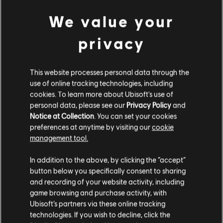
We value your
privacy
This website processes personal data through the
use of online tracking technologies, including
cookies. To learn more about Ubisoft's use of
personal data, please see our
Privacy Policy
and
Notice at Collection
. You can set your cookies
preferences at anytime by visiting our
cookie
management tool.
Nous pensons que vous êtes en
États-Unis
.
In addition to the above, by clicking the “accept”
button below you specifically consent to sharing
Si vous souhaitez faire un achat, veuillez vous
and recording of your website activity, including
rendre sur votre Store local.
game browsing and purchase activity, with
Ubisoft’s partners via these online tracking
technologies. If you wish to decline, click the