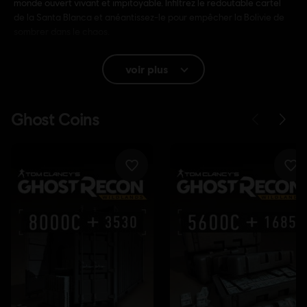
monde ouvert vivant et impitoyable. Infiltrez le redoutable cartel
de la Santa Blanca et anéantissez-le pour empêcher la Bolivie de
sombrer dans le chaos.
PEGI :
Sang et carnage, Violence intense, Nudité partielle,
voir plus
Thèmes sexuels, Langage ordurier, Usage de drogues
Achats intra-jeu, Interactivité des utilisateurs
Langue :
Anglais (Audio, Interface, Sous-titres)
Français (Audio, Interface, Sous-titres)
en savoir plus
Plateformes:
Langue :
PC (Digital), PS4 (Digital), Xbox (Digital), Steam
Genre :
Shooter
,
Action/Aventure
Activation
Ajouté automatiquement à votre bibliothèque Ubisoft
Connect pour PC
Conditions du PC:
Vous devez avoir un compte Ubisoft et installer
l'application Ubisoft Connect pour jouer à ce contenu.
Logiciel anti-triche:
La solution anti-triche Easy Anti-Cheat est