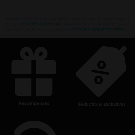
Vous êtes à la recherche des jeux vidéo PC les plus récents? Ne cherchez pas plus
Ubisoft Store
loin que l’
!Profitez d’une expérience de jeu suprême avec de
contenus supplémentaires
nouveaux titres, des Season pass et plus de
is
récompenses
réductions exclusives