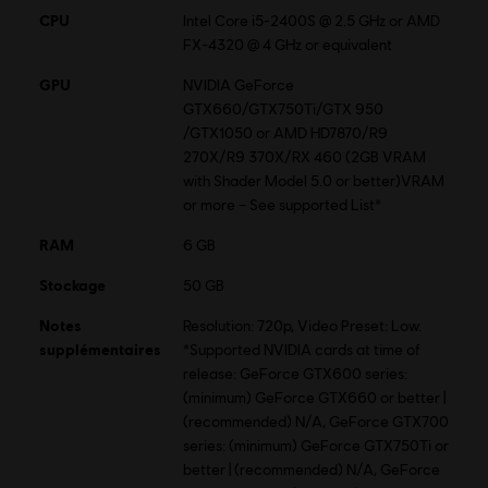
CPU
Intel Core i5-2400S @ 2.5 GHz or AMD
FX-4320 @ 4 GHz or equivalent
GPU
NVIDIA GeForce
GTX660/GTX750Ti/GTX 950
/GTX1050 or AMD HD7870/R9
270X/R9 370X/RX 460 (2GB VRAM
with Shader Model 5.0 or better)VRAM
or more – See supported List*
RAM
6 GB
Stockage
50 GB
Notes
Resolution: 720p, Video Preset: Low.
supplémentaires
*Supported NVIDIA cards at time of
release: GeForce GTX600 series:
(minimum) GeForce GTX660 or better |
(recommended) N/A, GeForce GTX700
series: (minimum) GeForce GTX750Ti or
better | (recommended) N/A, GeForce