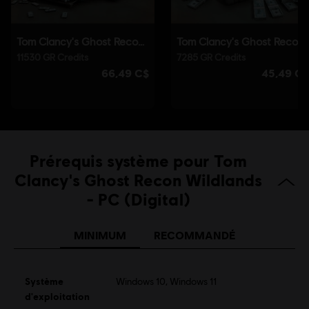
installée automatiquement avec ce jeu et est nécessaire pour
pouvoir jouer à ce jeu. Vous ne pourrez pas lancer le jeu si vous
l'avez désinstallé.
© 2016 Ubisoft Entertainment. All Rights Reserved. Tom Clancy’s, Ghost Recon, the
Soldier Icon, Ubisoft, and the Ubisoft logo are trademarks of Ubisoft Entertainment in
the US and/or other countries.
Prérequis système pour Tom
Clancy's Ghost Recon Wildlands
- PC (Digital)
MINIMUM
RECOMMANDÉ
Système
Windows 10, Windows 11
d'exploitation