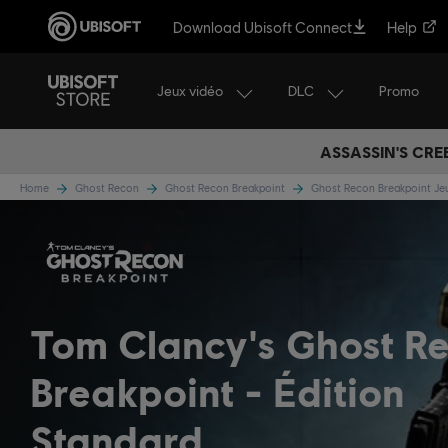
Download Ubisoft Connect
Help
Jeux vidéo
DLC
Promo
ASSASSIN'S CRE
Home
Ghost Recon
Ghost Recon Breakpoint
Ghost Recon Breakpoint J
Tom Clancy's Ghost R
Breakpoint
Édition
Standard