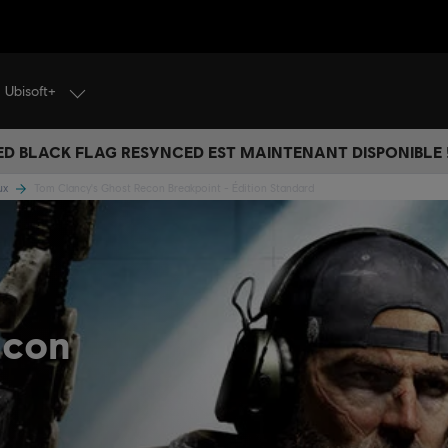
Ubisoft+
ED BLACK FLAG RESYNCED EST MAINTENANT DISPONIBLE !
eux
Tom Clancy's Ghost Recon Breakpoint - Édition Standard
econ