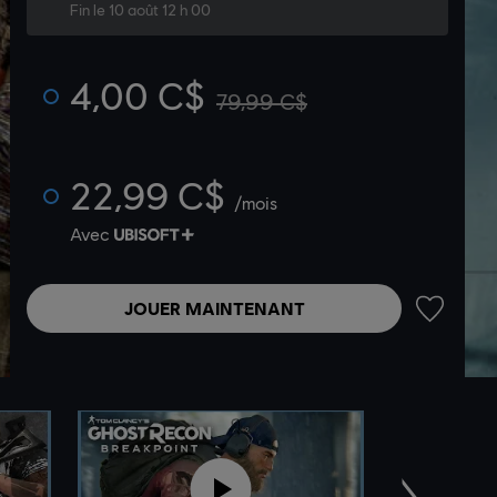
Fin le 10 août 12 h 00
4,00 C$
79,99 C$
22,99 C$
/mois
Avec
JOUER MAINTENANT
AJOUTER 
Suivant