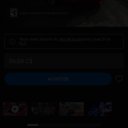
Légère violence, Paroles de chansons
Vous avez besoin du
Jeu de base
pour jouer à ce
DLC.
39,99 C$
ACHETER
AJOUT