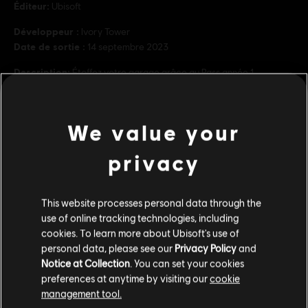
Éditeur:
Ubisoft
Développeur :
Ivory Tower
Date de sortie :
14 septembre 2023
Description:
Étoffez votre garage grâce au Pass année 1
comprenant 25 véhicules supplémentaires des saisons 1, 2 et 3 de
The Crew Motorfest. Relevez tous les défis de pilotage à bord des
véhicules les plus légendaires au Motorfest ! NOUVEA
We value your
en savoir plus
PEGI :
voir plus
privacy
Légère violence, Paroles de chansons
Plateformes:
PC (Digital)
Contenu additionnel
This website processes personal data through the
Genre :
Course
use of online tracking technologies, including
cookies. To learn more about Ubisoft's use of
DLC
The Crew Motorfest
© 2023 Ubisoft Entertainment. All Rights Reserved. The
personal data, please see our
Privacy Policy
and
Pass année 2
Notice at Collection
. You can set your cookies
Crew, Ubisoft, and the Ubisoft logo are registered or
39,99 C$
preferences at anytime by visiting our
cookie
unregistered trademarks of Ubisoft Entertainment in the
management tool.
US and/or other countries.