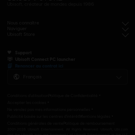
Ubisoft, créateur de mondes depuis 1986
Nous connaître
Naviguer
Ubisoft Store
Support
Ubisoft Connect PC launcher
Renoncer au contrat ici
Français
Conditions d'utilisation
Politique de Confidentialité
Accepter les cookies
Ne vendez pas mes informations personnelles
Publicité basée sur les centres d'intérêt
Mentions légales
Conditions générales de vente
Politique de remboursement
2001-2026 Ubisoft Entertainment. All Rights Reserved. Ubisoft, Ubi.com
and the Ubisoft logo are trademarks of Ubisoft Entertainment in the U.S