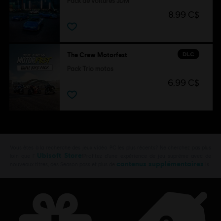
Pack de voitures JDM
8,99 C$
DLC
The Crew Motorfest
Pack Trio motos
6,99 C$
Vous êtes à la recherche des jeux vidéo PC les plus récents? Ne cherchez pas plus
Ubisoft Store
loin que l’
!Profitez d’une expérience de jeu suprême avec de
contenus supplémentaires
nouveaux titres, des Season pass et plus de
is