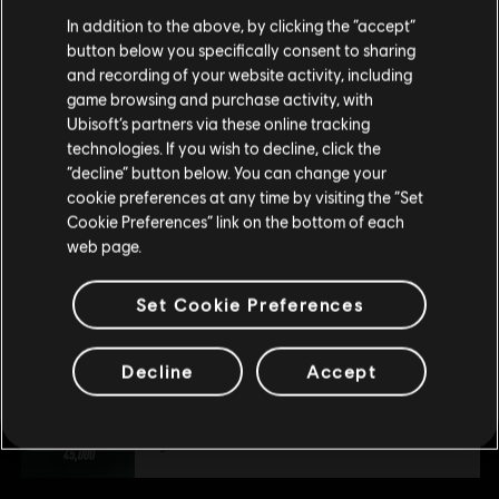
Nous pensons que vous êtes en
États-Unis
.
In addition to the above, by clicking the “accept”
DLC
The Crew Motorfest
button below you specifically consent to sharing
Si vous souhaitez faire un achat, veuillez vous
and recording of your website activity, including
Pass année 3
rendre sur votre Store local.
game browsing and purchase activity, with
39,99 C$
Ubisoft’s partners via these online tracking
technologies. If you wish to decline, click the
Rester sur le store actuel
“decline” button below. You can change your
cookie preferences at any time by visiting the “Set
DLC
The Crew Motorfest
Mettre à jour votre localisation
Cookie Preferences” link on the bottom of each
360 000 crédits Crew
web page.
39,99 C$
Set Cookie Preferences
DLC
The Crew Motorfest
Decline
Accept
45 000 crédits Crew
6,99 C$