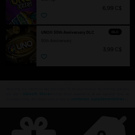
6,99 C$
DLC
UNO® 50th Anniversary DLC
50th Anniversary
3,99 C$
Vous êtes à la recherche des jeux vidéo PC les plus récents? Ne cherchez pas plus
Ubisoft Store
loin que l’
!Profitez d’une expérience de jeu suprême avec de
contenus supplémentaires
nouveaux titres, des Season pass et plus de
is