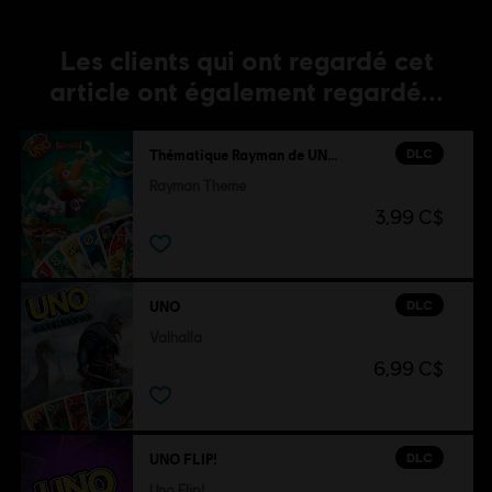
Les clients qui ont regardé cet
article ont également regardé...
DLC
Thématique Rayman de UNO®
Rayman Theme
3,99 C$
DLC
UNO
Valhalla
6,99 C$
DLC
UNO FLIP!
Uno Flip!