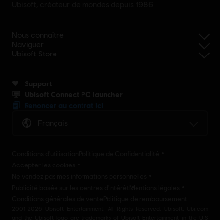
Ubisoft, créateur de mondes depuis 1986
Nous connaître
Naviguer
Ubisoft Store
Support
Ubisoft Connect PC launcher
Renoncer au contrat ici
Français
Conditions d'utilisation
Politique de Confidentialité
Accepter les cookies
Ne vendez pas mes informations personnelles
Publicité basée sur les centres d'intérêt
Mentions légales
Conditions générales de vente
Politique de remboursement
2001-2026 Ubisoft Entertainment. All Rights Reserved. Ubisoft, Ubi.com
and the Ubisoft logo are trademarks of Ubisoft Entertainment in the U.S