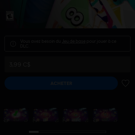
Vous avez besoin du
Jeu de base
pour jouer à ce
DLC.
3,99 C$
ACHETER
AJOUT