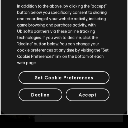
Nous pensons que vous êtes en
États-Unis
.
In addition to the above, by clicking the “accept”
DLC
UNO
button below you specifically consent to sharing
Si vous souhaitez faire un achat, veuillez vous
and recording of your website activity, including
Valhalla
rendre sur votre Store local.
game browsing and purchase activity, with
6,99 C$
Ubisoft’s partners via these online tracking
technologies. If you wish to decline, click the
Rester sur le store actuel
“decline” button below. You can change your
cookie preferences at any time by visiting the “Set
DLC
UNO FLIP!
Mettre à jour votre localisation
Cookie Preferences” link on the bottom of each
Uno Flip!
web page.
6,99 C$
Set Cookie Preferences
DLC
UNO® 50th Anniversary DLC
Decline
Accept
50th Anniversary
3,99 C$