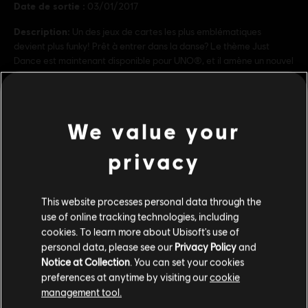
Date de sortie :
03/01/2017
Description:
Un des jeux de cartes les plus emblématiques
devient plus funky! Prêt à entrer dans la danse? Le thème Just
Dance est maintenant disponible pour UNO®, et il amène un nouvel
arrière-plan regorgeant d’effets funky en plus de cartes
en savoir plus
PEGI :
We value your
voir plus
Genre :
Casual
privacy
Activation
Après l'achat, le DLC deviendra automatiquement
disponible dans votre jeu grâce à Uplay PC. Vous n'avez pas à
Contenu additionnel
manuellement activer votre achat.
This website processes personal data through the
Conditions du PC:
Vous devez avoir un compte Ubisoft et installer
use of online tracking technologies, including
l'application Ubisoft Connect pour jouer à ce contenu.
cookies. To learn more about Ubisoft's use of
DLC
Thématique Rayman de UNO®
personal data, please see our
Privacy Policy
and
Rayman Theme
Notice at Collection
. You can set your cookies
preferences at anytime by visiting our
cookie
3,99 C$
management tool.