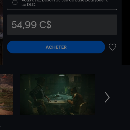
ce DLC.
54,99 C$
ACHETER
AJOUTER 
Suivant