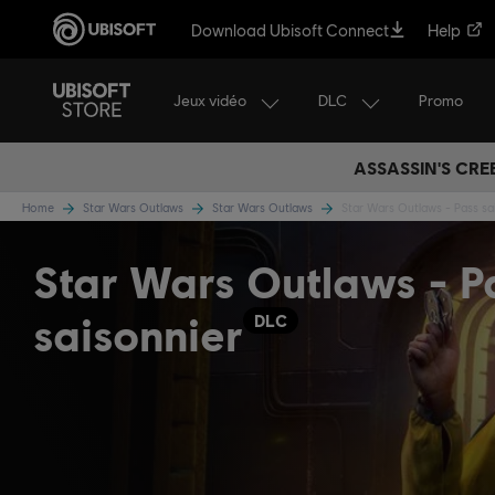
Download Ubisoft Connect
Help
Jeux vidéo
DLC
Promo
ASSASSIN'S CRE
Home
Star Wars Outlaws
Star Wars Outlaws
Star Wars Outlaws - Pass sa
Star Wars Outlaws - P
saisonnier
DLC