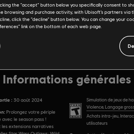
licking the “accept” button below you specifically consent to s
me browsing and purchase activity, with Ubisoft’s partners via t
ecline, click the “decline” button below. You can change your c
eferences” link on the bottom of each web page.
De
Informations générales
rtie :
PEGI :
30 août 2024
Simulation de jeux de ha
Violence, Langage gross
on:
Prolongez votre périple
Achats intra-jeu, Interac
 avec le season pass !
utilisateurs
les extensions narratives
lles Star Wars Outlaws: Wild