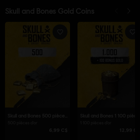
,
Co-op
Logiciel anti-triche:
La solution anti-triche BattlEye est installée
automatiquement avec ce jeu et est nécessaire pour pouvoir jouer
à ce jeu. Vous ne pourrez pas lancer le jeu si vous l'avez désinstallé.
© 2025 Ubisoft Entertainment. All Rights Reserved. Skull
and Bones, Ubisoft, and the Ubisoft logo are registered or
unregistered trademarks of Ubisoft Entertainment in the
US and/or other countries.