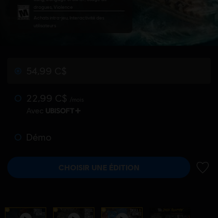
drogues, Violence
Achats intra-jeu, Interactivité des
utilisateurs
54,99 C$
22,99 C$
/mois
Avec
Démo
CHOISIR UNE ÉDITION
AJOUT