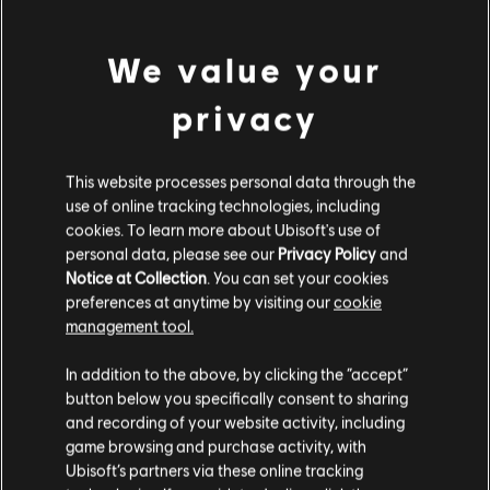
We value your
privacy
This website processes personal data through the
use of online tracking technologies, including
cookies. To learn more about Ubisoft's use of
personal data, please see our
Privacy Policy
and
Notice at Collection
. You can set your cookies
preferences at anytime by visiting our
cookie
management tool.
Nous pensons que vous êtes en
États-Unis
.
In addition to the above, by clicking the “accept”
button below you specifically consent to sharing
Si vous souhaitez faire un achat, veuillez vous
and recording of your website activity, including
rendre sur votre Store local.
game browsing and purchase activity, with
Ubisoft’s partners via these online tracking