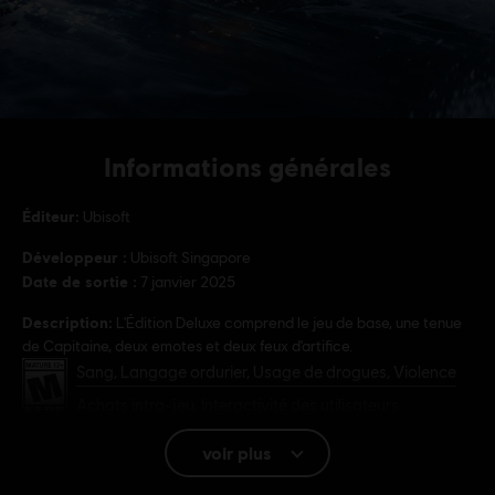
Informations générales
Éditeur:
Ubisoft
Développeur :
Ubisoft Singapore
Date de sortie :
7 janvier 2025
Description:
L'Édition Deluxe comprend le jeu de base, une tenue
de Capitaine, deux emotes et deux feux d'artifice.
PEGI :
Sang, Langage ordurier, Usage de drogues, Violence
Achats intra-jeu, Interactivité des utilisateurs
Plateformes:
PC (Digital), PS5 (Digital), Xbox (Digital), Steam
voir plus
Genre :
Monde ouvert
,
Action/Aventure
,
Multijoueurs
,
Jeu de rôle