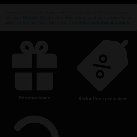
Vous êtes à la recherche des jeux vidéo PC les plus récents? Ne cherchez pas plus
Ubisoft Store
loin que l’
!Profitez d’une expérience de jeu suprême avec de
contenus supplémentaires
nouveaux titres, des Season pass et plus de
is
récompenses
réductions exclusives