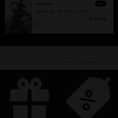
DLC
For Honor
Général Zhi – Skin de Héros Zhanhu
15,99 C$
Vous êtes à la recherche des jeux vidéo PC les plus récents? Ne cherchez pas plus
Ubisoft Store
loin que l’
!Profitez d’une expérience de jeu suprême avec de
contenus supplémentaires
nouveaux titres, des Season pass et plus de
is