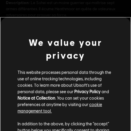
Description:
Le Sohei est un moine guerrier qui maîtrise sept
armes différentes. Il écume Heathmoor en quête de valeureux
adversaires pour prouver sa force.
PEGI :
Sang et carnage, Violence intense
voir plus
We value your
Plateformes:
PC (Digital)
Genre :
Co-op
,
Combat
,
Multijoueurs
privacy
Contenu additionnel
Conditions du PC:
Vous devez avoir un compte Ubisoft et installer
l'application Ubisoft Connect pour jouer à ce contenu.
This website processes personal data through the
DLC
For Honor
use of online tracking technologies, including
© 2024 Ubisoft Entertainment. All Rights Reserved. The
Ocelotl – Héros
cookies. To learn more about Ubisoft's use of
For Honor logo, Ubisoft, and the Ubisoft logo are
13,49 C$
personal data, please see our
Privacy Policy
and
registered or unregistered trademarks of Ubisoft
Notice at Collection
. You can set your cookies
Entertainment in the US and/or other countries.
preferences at anytime by visiting our
cookie
management tool.
DLC
For Honor
Nous pensons que vous êtes en
États-Unis
.
Medjaÿ – Héros
In addition to the above, by clicking the “accept”
button below you specifically consent to sharing