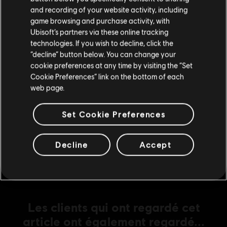
13,49 C$
Si vous souhaitez faire un achat, veuillez vous
and recording of your website activity, including
rendre sur votre Store local.
game browsing and purchase activity, with
Ubisoft’s partners via these online tracking
DLC
For Honor
technologies. If you wish to decline, click the
Rester sur le store actuel
“decline” button below. You can change your
Khatun - Héros
cookie preferences at any time by visiting the “Set
13,49 C$
Mettre à jour votre localisation
Cookie Preferences” link on the bottom of each
web page.
DLC
For Honor
Set Cookie Preferences
Afeera – Héros
13,49 C$
Decline
Accept
Les clients qui ont regardé cet
article ont également regardé...