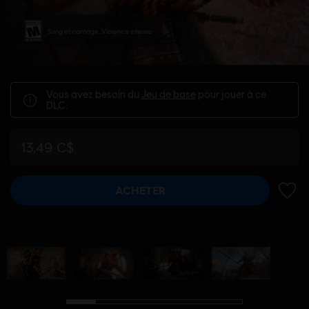
Sang et carnage, Violence intense
Vous avez besoin du
Jeu de base
pour jouer à ce
DLC.
13,49 C$
ACHETER
AJOUT