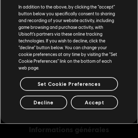
Nous pensons que vous êtes en
États-Unis
.
In addition to the above, by clicking the “accept”
button below you specifically consent to sharing
Si vous souhaitez faire un achat, veuillez vous
and recording of your website activity, including
rendre sur votre Store local.
DLC
For Honor
game browsing and purchase activity, with
Pack de 22 000 unités d'Acier
Ubisoft’s partners via these online tracking
technologies. If you wish to decline, click the
26,99 C$
Rester sur le store actuel
“decline” button below. You can change your
cookie preferences at any time by visiting the “Set
Mettre à jour votre localisation
Cookie Preferences” link on the bottom of each
DLC
For Honor
web page.
Pack de 10 500 unités d'Acier
Set Cookie Preferences
13,49 C$
Decline
Accept
Informations générales