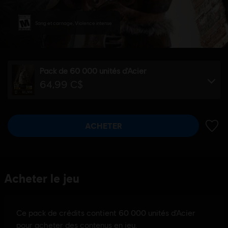
Sang et carnage, Violence intense
Pack de 60 000 unités d'Acier
64,99 C$
ACHETER
AJOUT