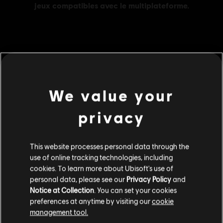
MENU
ACHETER
We value your
Contenu additionnel
privacy
DLC
For Honor
Pack de 5 000 unités d'Acier
This website processes personal data through the
6,99 C$
use of online tracking technologies, including
cookies. To learn more about Ubisoft's use of
personal data, please see our
Privacy Policy
and
Notice at Collection
. You can set your cookies
DLC
For Honor
preferences at anytime by visiting our
cookie
Pack de 130 000 unités d'Acier
management tool.
129,99 C$