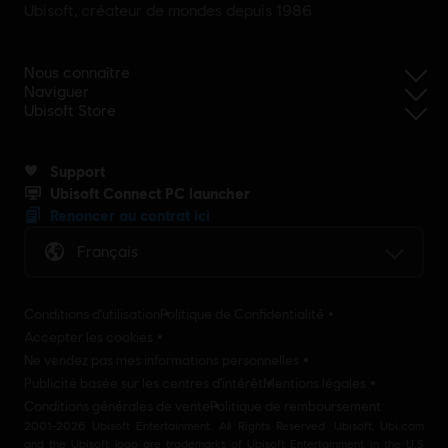
Ubisoft, créateur de mondes depuis 1986
Nous connaître
Naviguer
Ubisoft Store
Support
Ubisoft Connect PC launcher
Renoncer au contrat ici
Français
Conditions d'utilisation
Politique de Confidentialité
Accepter les cookies
Ne vendez pas mes informations personnelles
Publicité basée sur les centres d'intérêt
Mentions légales
Conditions générales de vente
Politique de remboursement
2001-2026 Ubisoft Entertainment. All Rights Reserved. Ubisoft, Ubi.com
and the Ubisoft logo are trademarks of Ubisoft Entertainment in the U.S