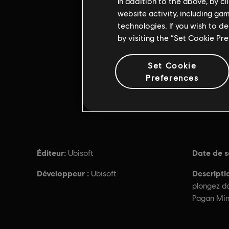
In addition to the above, by c
website activity, including ga
technologies. If you wish to d
by visiting the “Set Cookie Pr
Set Cookie
Preferences
Éditeur:
Date de so
Ubisoft
Développeur :
Descripti
Ubisoft
plongez da
Pagan Min