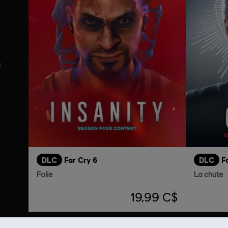
nt
DLC
Far Cry 6
DLC
F
Folie
La chute
19,99 C$