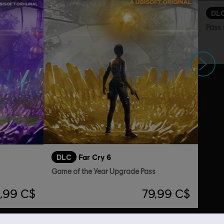
DL
Pass 
Suivant
DLC
Far Cry 6
Game of the Year Upgrade Pass
,99 C$
79,99 C$