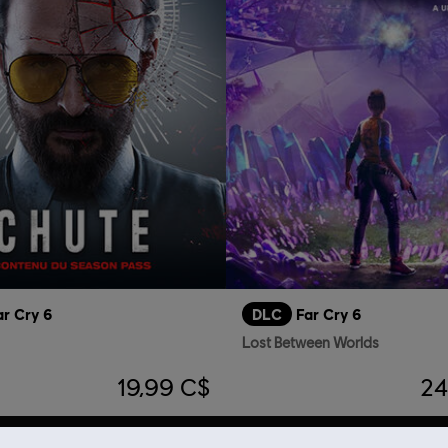
ar Cry 6
DLC
Far Cry 6
Lost Between Worlds
19,99 C$
24