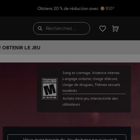
Obtiens 20 % de réduction avec
100*
 OBTENIR LE JEU
Sang et carnage, Violence intense,
Langage ordurier, Usage d’alcool,
Usage de drogues, Thèmes sexuels
modérés
Achats intra-jeu, Interactivité des
utilisateurs
Vous avez besoin du
Jeu de base
pour jouer à