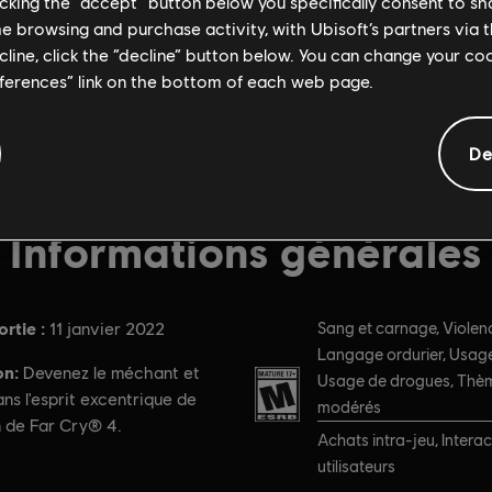
licking the “accept” button below you specifically consent to s
me browsing and purchase activity, with Ubisoft’s partners via t
ecline, click the “decline” button below. You can change your c
eferences” link on the bottom of each web page.
De
Informations générales
rtie :
PEGI :
11 janvier 2022
Sang et carnage, Violenc
Langage ordurier, Usage 
on:
Devenez le méchant et
Usage de drogues, Thèm
ns l'esprit excentrique de
modérés
 de Far Cry® 4.
Achats intra-jeu, Interac
utilisateurs