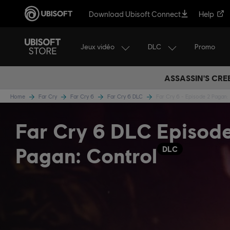
Download Ubisoft Connect
Help
Jeux vidéo
DLC
Promo
ASSASSIN'S CRE
Home
Far Cry
Far Cry 6
Far Cry 6 DLC
Far Cry 6 - Episode 2 Pagan:
Far Cry 6 DLC Episod
Pagan: Control
DLC