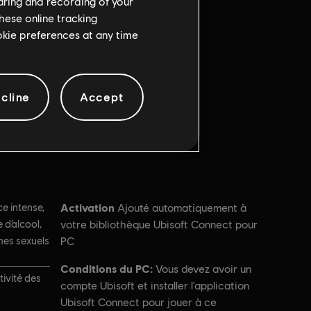
haring and recording of your
hese online tracking
ookie preferences at any time
cline
Accept
Activation
e intense,
Ajouté automatiquement à
d’alcool,
votre bibliothèque Ubisoft Connect pour
es sexuels
PC
Conditions du PC:
Vous devez avoir un
tivité des
compte Ubisoft et installer l'application
Ubisoft Connect pour jouer à ce