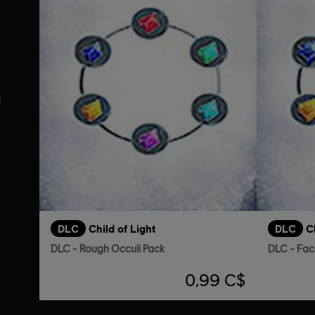
nt
DLC
Child of Light
DLC
C
DLC - Rough Occuli Pack
DLC - Fac
0,99 C$