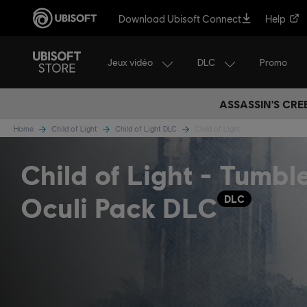
Download Ubisoft Connect
Help
Jeux vidéo
DLC
Promo
ASSASSIN'S CRE
Home
Child of Light
Child of Light DLC
Child of Light
Child of Light - Tumbl
Oculi Pack DLC
DLC