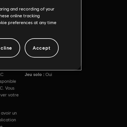
haring and recording of your
hese online tracking
ookie preferences at any time
cline
Accept
Jeu solo :
LC
Oui
sponible
C. Vous
iver votre
 avoir un
plication
ce