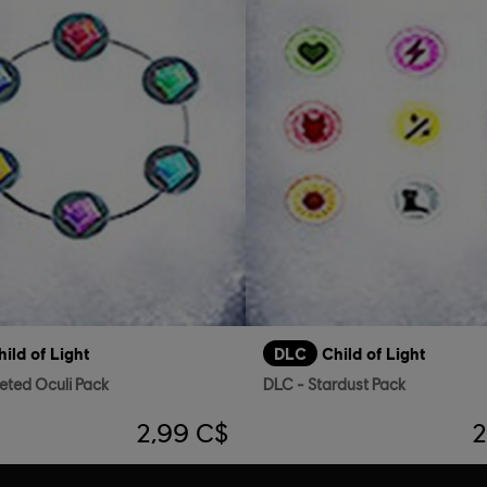
hild of Light
DLC
Child of Light
eted Oculi Pack
DLC - Stardust Pack
2,99 C$
2