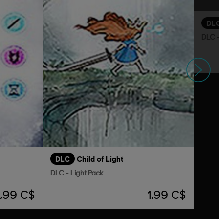
DL
DLC -
Suivant
DLC
Child of Light
DLC - Light Pack
,99 C$
1,99 C$