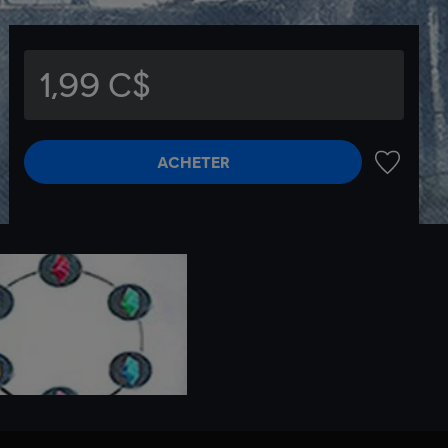
1,99 C$
ACHETER
AJOUTER 