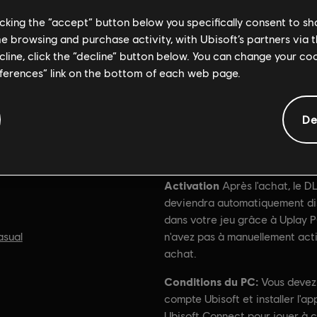
licking the “accept” button below you specifically consent to s
me browsing and purchase activity, with Ubisoft’s partners via t
ecline, click the “decline” button below. You can change your c
eferences” link on the bottom of each web page.
De
Informations générales
Activation
Après l'achat, le D
deviendra automatiquement di
dans votre jeu grâce à Uplay P
asual
n'avez pas à manuellement act
achat.
Conditions du PC:
Vous devez
compte Ubisoft et installer l'ap
Ubisoft Connect pour jouer à 