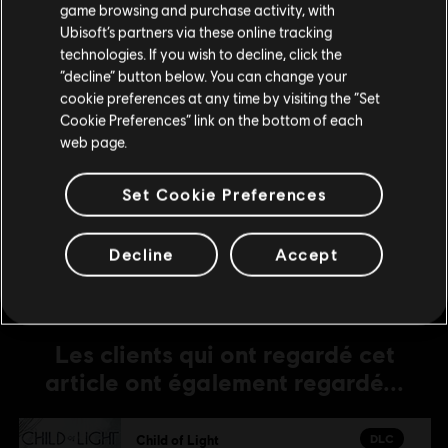
game browsing and purchase activity, with
DLC
Child of Light
Ubisoft’s partners via these online tracking
technologies. If you wish to decline, click the
DLC - Stardust Pack
Rester sur le store actuel
“decline” button below. You can change your
2,99 C$
cookie preferences at any time by visiting the “Set
Mettre à jour votre localisation
Cookie Preferences” link on the bottom of each
web page.
DLC
Child of Light
Set Cookie Preferences
DLC - Rough Occuli Pack
0,99 C$
Decline
Accept
Les clients qui ont regardé cet
article ont également regardé...
DLC
Child of Light