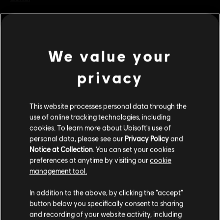
Genre :
Stratégie
Activation
Après l'achat, le DLC deviendra automatiquement
voir plus
disponible dans votre jeu grâce à Uplay PC. Vous n'avez pas à
manuellement activer votre achat.
We value your
Conditions du PC:
Contenu additionnel
Vous devez avoir un compte Ubisoft et installer
privacy
l'application Ubisoft Connect pour jouer à ce contenu.
Jeu solo :
Oui
DLC
Child of Light
This website processes personal data through the
DLC - Light Pack
© 2014 Ubisoft Entertainment. All Rights Reserved. Child of
use of online tracking technologies, including
1,99 C$
cookies. To learn more about Ubisoft's use of
Light, the Child of Light logo, Ubisoft and the Ubisoft logo are
personal data, please see our
Privacy Policy
and
trademarks of Ubisoft Entertainment in the U.S. and/or other
Notice at Collection
. You can set your cookies
countries.
preferences at anytime by visiting our
cookie
DLC
Child of Light
management tool.
DLC - Golem Pack
Nous pensons que vous êtes en
États-Unis
.
In addition to the above, by clicking the “accept”
2,99 C$
button below you specifically consent to sharing
Si vous souhaitez faire un achat, veuillez vous
and recording of your website activity, including
rendre sur votre Store local.