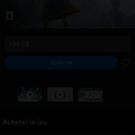
1,99 C$
ACHETER
AJOUT