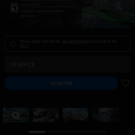
sang, Violence
Achats intra-jeu, Interactivité des
utilisateurs
Vous avez besoin du
Jeu de base
pour jouer à ce
DLC.
26,99 C$
ACHETER
AJOUT