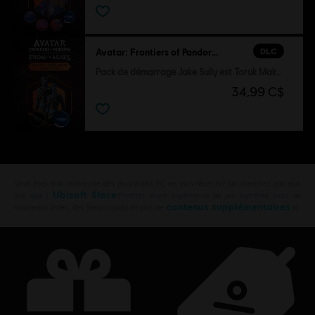
DLC
Avatar: Frontiers of Pandora™
Pack de démarrage Jake Sully est Toruk Makto
34,99 C$
Vous êtes à la recherche des jeux vidéo PC les plus récents? Ne cherchez pas plus
Ubisoft Store
loin que l’
!Profitez d’une expérience de jeu suprême avec de
contenus supplémentaires
nouveaux titres, des Season pass et plus de
is