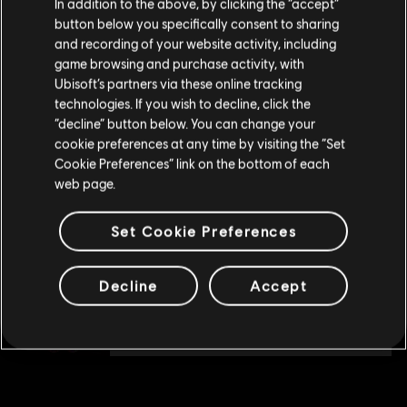
DLC
In addition to the above, by clicking the “accept”
Avatar: Frontiers of Pandora
button below you specifically consent to sharing
Le Briseur de ciel
Si vous souhaitez faire un achat, veuillez vous
and recording of your website activity, including
19,99 C$
rendre sur votre Store local.
game browsing and purchase activity, with
Ubisoft’s partners via these online tracking
technologies. If you wish to decline, click the
Rester sur le store actuel
“decline” button below. You can change your
DLC
Avatar: Frontiers of Pandora™
cookie preferences at any time by visiting the “Set
Extension D'entre les Cendres
Mettre à jour votre localisation
Cookie Preferences” link on the bottom of each
32,99 C$
web page.
Set Cookie Preferences
DLC
Avatar: Frontiers of Pandora™
Pack de démarrage Vallée de Mo'ara
Decline
Accept
29,99 C$