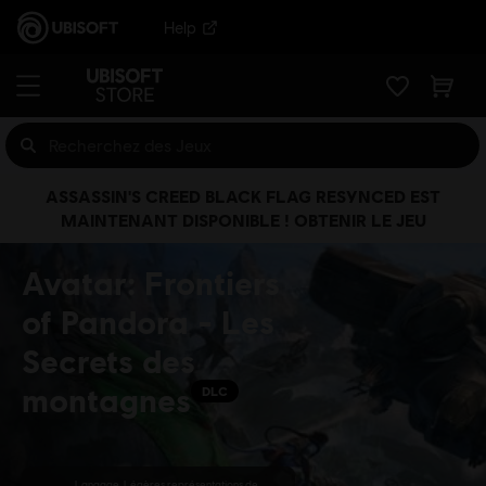
Help
ASSASSIN'S CREED BLACK FLAG RESYNCED EST
MAINTENANT DISPONIBLE ! OBTENIR LE JEU
Avatar: Frontiers
of Pandora - Les
Secrets des
montagnes
DLC
Langage, Légères représentations de