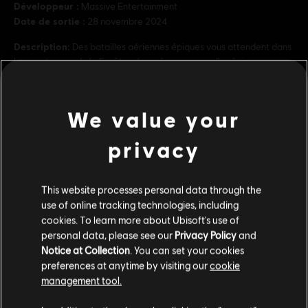
Développeur :
Massive Entertainment
Date de sortie :
28 novembre 2024
Description:
Des batailles aériennes épiques vous attendent dans
les montagnes de la Forêt embrumée, une nouvelle région
spectaculaire de la Frontière occidentale de Pandora.
PEGI :
Langage, Légères représentations de sang, Violence
We value your
Achats intra-jeu, Interactivité des utilisateurs
voir plus
Plateformes:
PC (Digital)
privacy
Genre :
Action/Aventure
,
Co-op
,
Monde ouvert
,
Shooter
Contenu additionnel
Conditions du PC:
Vous devez avoir un compte Ubisoft et installer
This website processes personal data through the
l'application Ubisoft Connect pour jouer à ce contenu.
use of online tracking technologies, including
DLC
Abonnement de saison
cookies. To learn more about Ubisoft's use of
Avatar: Frontiers of Pandora TM & © 2024 20th Century
personal data, please see our
Privacy Policy
and
Season Pass
Studios. Game software © 2024 Ubisoft Entertainment. All
Notice at Collection
. You can set your cookies
39,99 C$
preferences at anytime by visiting our
cookie
Rights Reserved.
management tool.
Nous pensons que vous êtes en
États-Unis
.