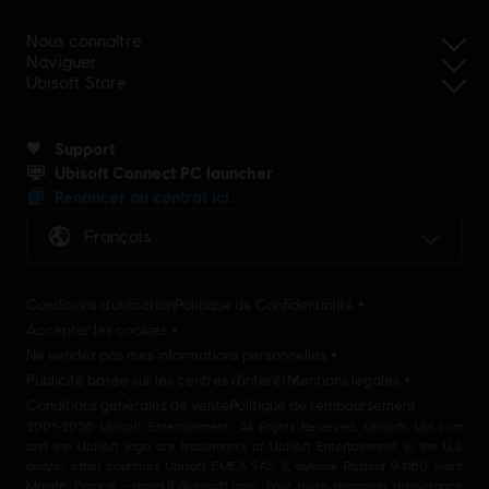
Nous connaître
Naviguer
Ubisoft Store
Support
Ubisoft Connect PC launcher
Renoncer au contrat ici
Français
Conditions d'utilisation
Politique de Confidentialité
Accepter les cookies
Ne vendez pas mes informations personnelles
Publicité basée sur les centres d'intérêt
Mentions légales
Conditions générales de vente
Politique de remboursement
2001-2026 Ubisoft Entertainment. All Rights Reserved. Ubisoft, Ubi.com
and the Ubisoft logo are trademarks of Ubisoft Entertainment in the U.S
and/or other countries Ubisoft EMEA SAS 2, avenue Pasteur 94160 Saint
Mandé, France - storeUE@ubisoft.com. Pour toute demande d’assistance