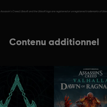
Assassin's Creed, Ubisoft and the Ubisoft logo are registered or unregistered trademarks of Ubiso
Contenu additionnel