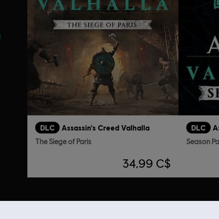
nt
DLC
Assassin's Creed Valhalla
DLC
A
The Siege of Paris
Season P
34,99 C$