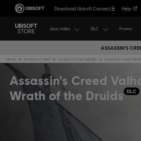
Download Ubisoft Connect
Help
Jeux vidéo
DLC
Promo
ASSASSIN'S CRE
Home
Assassin's Creed
Assassin's Creed Valhalla
Assassin's Creed Valha
Assassin's Creed Valha
Wrath of the Druids
DLC