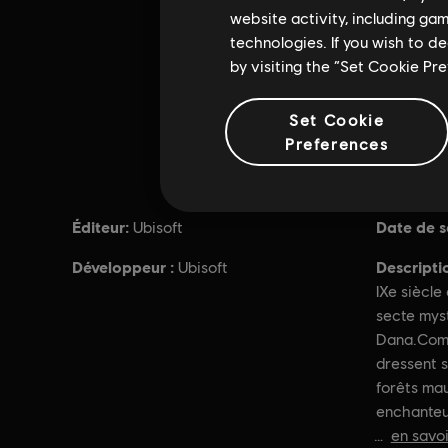
website activity, including ga
technologies. If you wish to d
by visiting the “Set Cookie Pr
Set Cookie
Preferences
Éditeur:
Date de so
Ubisoft
Développeur :
Descripti
Ubisoft
IXe siècle
secte myst
Dana.Comb
dressent s
forêts mau
enchanteu
en savoi