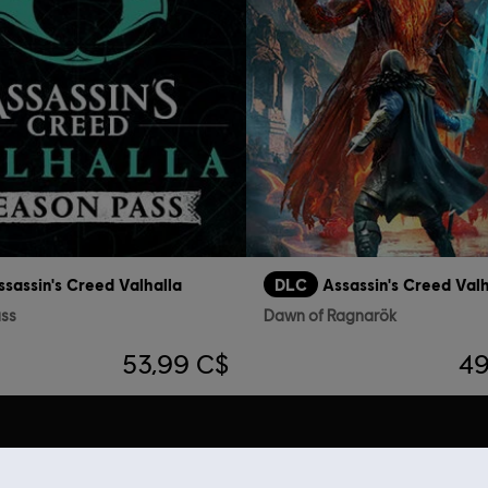
ssassin's Creed Valhalla
DLC
Assassin's Creed Valh
ass
Dawn of Ragnarök
53,99 C$
49