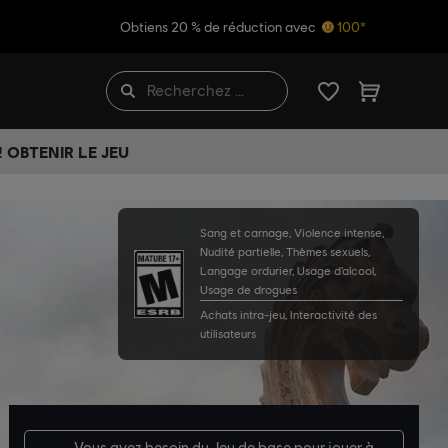
Obtiens 20 % de réduction avec
100*
 OBTENIR LE JEU
Sang et carnage, Violence intense,
Nudité partielle, Thèmes sexuels,
Langage ordurier, Usage d’alcool,
Usage de drogues
Achats intra-jeu, Interactivité des
utilisateurs
Vous avez besoin du
Jeu de base
pour jouer à