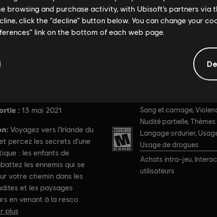
me browsing and purchase activity, with Ubisoft’s partners via t
ecline, click the “decline” button below. You can change your c
eferences” link on the bottom of each web page.
De
Informations générales
rtie :
PEGI :
13 mai 2021
Sang et carnage, Violenc
Nudité partielle, Thèmes 
on:
Voyagez vers l’Irlande du
Langage ordurier, Usage 
 et percez les secrets d’une
Usage de drogues
ique : les enfants de
Achats intra-jeu, Interac
attez les ennemis qui se
utilisateurs
ur votre chemin dans les
dites et les paysages
rs en venant à la resco
r plus