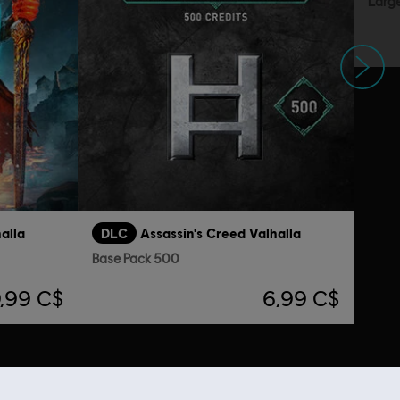
Larg
Suivant
alla
DLC
Assassin's Creed Valhalla
Base Pack 500
,99 C$
6,99 C$