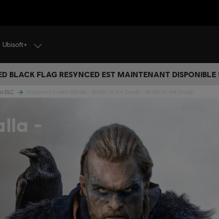
Ubisoft+
ED BLACK FLAG RESYNCED EST MAINTENANT DISPONIBLE !
lla DLC
Assassin's Creed Valhalla - Wrath of the Druids - Wrath of the Druids
lla -