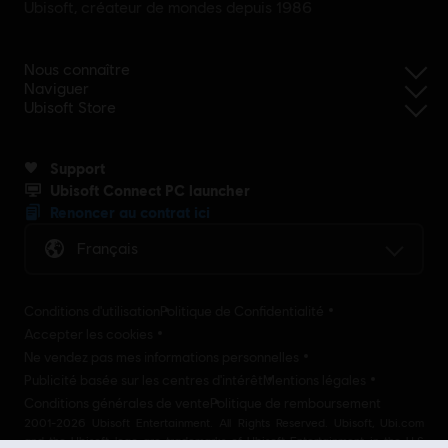
Ubisoft, créateur de mondes depuis 1986
Nous connaître
Naviguer
Ubisoft Store
Support
Ubisoft Connect PC launcher
Renoncer au contrat ici
Français
Conditions d'utilisation
Politique de Confidentialité
Accepter les cookies
Ne vendez pas mes informations personnelles
Publicité basée sur les centres d'intérêt
Mentions légales
Conditions générales de vente
Politique de remboursement
2001-2026 Ubisoft Entertainment. All Rights Reserved. Ubisoft, Ubi.com
and the Ubisoft logo are trademarks of Ubisoft Entertainment in the U.S