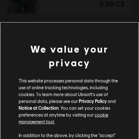
6,99 C$
DLC
Assassin’s Creed Unity
Revolutionary Armaments Pack
We value your
2,99 C$
privacy
Affichage de
2
objets sur
2
This website processes personal data through the
use of online tracking technologies, including
Vous êtes à la recherche des jeux vidéo PC les plus récents? Ne cherchez pas plus
cookies. To learn more about Ubisoft's use of
Ubisoft Store
loin que l’
!Profitez d’une expérience de jeu suprême avec de
contenus supplémentaires
personal data, please see our
Privacy Policy
and
nouveaux titres, des Season pass et plus de
is
Notice at Collection
. You can set your cookies
preferences at anytime by visiting our
cookie
management tool.
Nous pensons que vous êtes en
États-Unis
.
In addition to the above, by clicking the “accept”