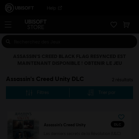
Help
ASSASSIN'S CREED BLACK FLAG RESYNCED EST
MAINTENANT DISPONIBLE ! OBTENIR LE JEU
Assassin's Creed Unity DLC
2
résultats
Filtres
Trier par
DLC
Assassin’s Creed Unity
Les derniers secrets de la Révolution (ULC)