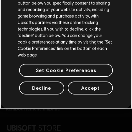
button below you specifically consent to sharing
Si vous souhaitez faire un achat, veuillez vous
and recording of your website activity, including
rendre sur votre Store local.
game browsing and purchase activity, with
Ubisoft’s partners via these online tracking
technologies. If you wish to decline, click the
Rester sur le store actuel
“decline” button below. You can change your
récompenses
réductions exclusives
cookie preferences at any time by visiting the “Set
Mettre à jour votre localisation
Cookie Preferences” link on the bottom of each
web page.
Set Cookie Preferences
Decline
Accept
remboursement simplifié