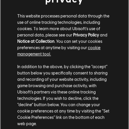
This website processes personal data through the
use of online tracking technologies, including
DLC
Assassin's Creed Odyssey
cookies. To learn more about Ubisoft's use of
Legacy of the First Blade
personal data, please see our
Privacy Policy
and
34,99 C$
Notice at Collection
. You can set your cookies
preferences at anytime by visiting our
cookie
management tool.
Nous pensons que vous êtes en
États-Unis
.
Affichage de
4
objets sur
4
In addition to the above, by clicking the “accept”
button below you specifically consent to sharing
Si vous souhaitez faire un achat, veuillez vous
Vous êtes à la recherche des jeux vidéo PC les plus récents? Ne cherchez pas plus
and recording of your website activity, including
Ubisoft Store
loin que l’
!Profitez d’une expérience de jeu suprême avec de
rendre sur votre Store local.
game browsing and purchase activity, with
contenus supplémentaires
nouveaux titres, des Season pass et plus de
is
Ubisoft’s partners via these online tracking
technologies. If you wish to decline, click the
Rester sur le store actuel
“decline” button below. You can change your
cookie preferences at any time by visiting the “Set
Mettre à jour votre localisation
Cookie Preferences” link on the bottom of each
web page.