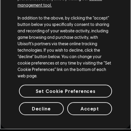
management tool.
Nous pensons que vous êtes en
États-Unis
.
In addition to the above, by clicking the “accept”
button below you specifically consent to sharing
Si vous souhaitez faire un achat, veuillez vous
and recording of your website activity, including
rendre sur votre Store local.
game browsing and purchase activity, with
Ubisoft’s partners via these online tracking
technologies. If you wish to decline, click the
Rester sur le store actuel
“decline” button below. You can change your
cookie preferences at any time by visiting the “Set
Mettre à jour votre localisation
Cookie Preferences” link on the bottom of each
web page.
Set Cookie Preferences
Decline
Accept