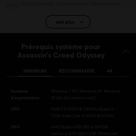
PEGI :
Sang et carnage, Violence intense, Thèmes sexuels,
Langage ordurier
Achats intra-jeu
voir plus
Langue :
Anglais (Audio, Interface, Sous-titres)
Prérequis système pour
Français (Audio, Interface, Sous-titres)
en savoir plus
Assassin's Creed Odyssey
Plateformes:
Langue :
PC (Digital), PS4/PS5 (Digital), Xbox (Digital), Steam
MINIMUM
RECOMMANDÉ
4K
Genre :
Action/Aventure
Activation
Ajouté automatiquement à votre bibliothèque Ubisoft
Connect pour PC
Système
Windows 7 SP1, Windows 8.1, Windows
Conditions du PC:
Vous devez avoir un compte Ubisoft et installer
d'exploitation
10 (64-bit versions only)
l'application Ubisoft Connect pour jouer à ce contenu.
CPU
AMD FX 6300 @ 3.8 GHz, Ryzen 3 –
Multijoueur :
Non
1200, Intel Core i5 2400 @ 3.1 GHz
Jeu solo :
Oui
GPU
AMD Radeon R9 285 or NVIDIA
GeForce GTX 660 (2GB VRAM with