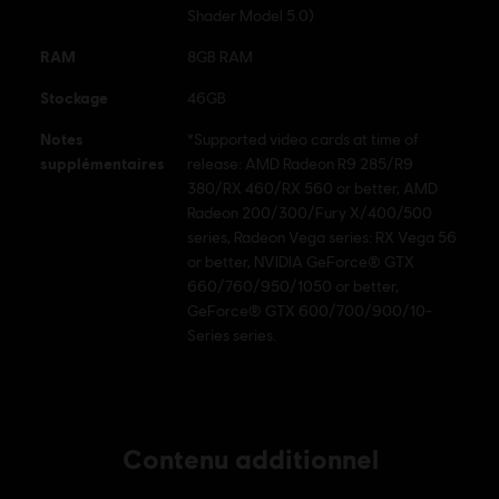
Shader Model 5.0)
© 2018 Ubisoft Entertainment. All Rights Reserved. Assassin's Creed, Ubisoft, and the
Ubisoft logo are registered or unregistered trademarks of Ubisoft Entertainment in the
RAM
8GB RAM
U.S. and/or other countries.
Stockage
46GB
Notes
*Supported video cards at time of
supplémentaires
release: AMD Radeon R9 285/R9
380/RX 460/RX 560 or better, AMD
Radeon 200/300/Fury X/400/500
series, Radeon Vega series: RX Vega 56
or better, NVIDIA GeForce® GTX
660/760/950/1050 or better,
GeForce® GTX 600/700/900/10-
Series series.
Contenu additionnel