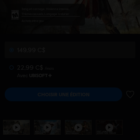
Sang et carnage, Violence intense,
Thèmes sexuels, Langage ordurier
Achats intra-jeu
149,99 C$
22,99 C$
/mois
Avec
CHOISIR UNE ÉDITION
AJOUT