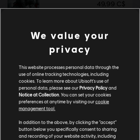
49,99 C$
Affichage de
1
objets sur
1
We value your
Vous êtes à la recherche des jeux vidéo PC les plus récents? Ne cherchez pas plus
privacy
Ubisoft Store
loin que l’
!Profitez d’une expérience de jeu suprême avec de
contenus supplémentaires
nouveaux titres, des Season pass et plus de
is
This website processes personal data through the
use of online tracking technologies, including
cookies. To learn more about Ubisoft's use of
personal data, please see our
Privacy Policy
and
Notice at Collection
. You can set your cookies
preferences at anytime by visiting our
cookie
management tool.
Nous pensons que vous êtes en
États-Unis
.
In addition to the above, by clicking the “accept”
button below you specifically consent to sharing
récompenses
réductions exclusives
Si vous souhaitez faire un achat, veuillez vous
and recording of your website activity, including
rendre sur votre Store local.