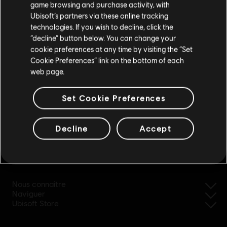
game browsing and purchase activity, with
Ubisoft’s partners via these online tracking
technologies. If you wish to decline, click the
Rester sur le store actuel
“decline” button below. You can change your
cookie preferences at any time by visiting the “Set
Mettre à jour votre localisation
Cookie Preferences” link on the bottom of each
web page.
Set Cookie Preferences
remboursement simplifié
Decline
Accept
Ubisoft, créateur de mondes depuis 1986
Nous connaître
Naviguer
Ubisoft Store