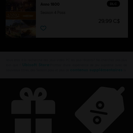
DLC
Anno 1800
Season 4 Pass
29,99 C$
Vous êtes à la recherche des jeux vidéo PC les plus récents? Ne cherchez pas plus
Ubisoft Store
loin que l’
!Profitez d’une expérience de jeu suprême avec de
contenus supplémentaires
nouveaux titres, des Season pass et plus de
is