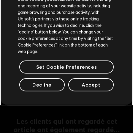
19,99 C$
Si vous souhaitez faire un achat, veuillez vous
and recording of your website activity, including
rendre sur votre Store local.
game browsing and purchase activity, with
Ubisoft’s partners via these online tracking
DLC
Anno 1800
technologies. If you wish to decline, click the
Rester sur le store actuel
“decline” button below. You can change your
Docklands
cookie preferences at any time by visiting the “Set
9,99 C$
Mettre à jour votre localisation
Cookie Preferences” link on the bottom of each
web page.
DLC
Anno 1800
Set Cookie Preferences
Tourist Season
11,99 C$
Decline
Accept
Les clients qui ont regardé cet
article ont également regardé...