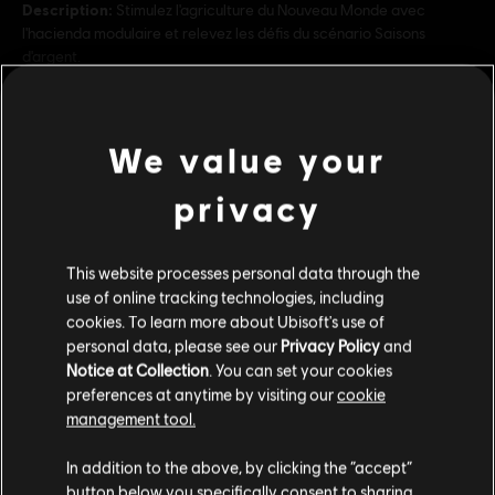
Description:
Stimulez l'agriculture du Nouveau Monde avec
l'hacienda modulaire et relevez les défis du scénario Saisons
d'argent.
PEGI :
Mention d’alcool, Langage, Mention de tabac, Légère
violence
voir plus
Achats intra-jeu, Interactivité des utilisateurs
We value your
Genre :
Stratégie
privacy
Contenu additionnel
Activation
Ajouté automatiquement à votre bibliothèque Ubisoft
Connect pour PC
Conditions du PC:
This website processes personal data through the
Vous devez avoir un compte Ubisoft et installer
DLC
Anno 1800
l'application Ubisoft Connect pour jouer à ce contenu.
use of online tracking technologies, including
Empire of the Skies
cookies. To learn more about Ubisoft's use of
15,99 C$
personal data, please see our
Privacy Policy
and
© 2022 Ubisoft Entertainment. All Rights Reserved. Anno 1800™, Ubisoft and the Ubisoft
Notice at Collection
. You can set your cookies
logo are registered or unregistered trademarks of Ubisoft Entertainment in the US
preferences at anytime by visiting our
cookie
and/or other countries.
management tool.
DLC
Anno 1800
Nous pensons que vous êtes en
États-Unis
.
New World Rising
In addition to the above, by clicking the “accept”
button below you specifically consent to sharing