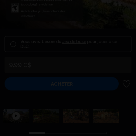
tabac, Légère violence
Achats intra-jeu, Interactivité des
utilisateurs
Vous avez besoin du
Jeu de base
pour jouer à ce
DLC.
9,99 C$
ACHETER
AJOUT