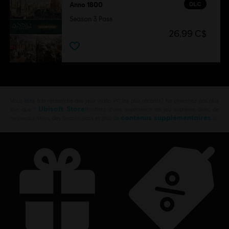
DLC
Anno 1800
Season 3 Pass
26,99 C$
Vous êtes à la recherche des jeux vidéo PC les plus récents? Ne cherchez pas plus
Ubisoft Store
loin que l’
!Profitez d’une expérience de jeu suprême avec de
contenus supplémentaires
nouveaux titres, des Season pass et plus de
is