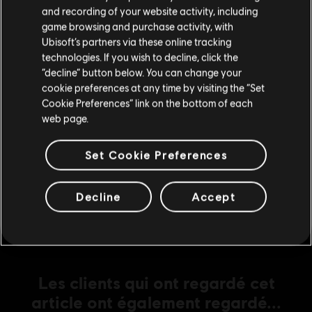
Si vous souhaitez faire un achat, veuillez vous
and recording of your website activity, including
rendre sur votre Store local.
game browsing and purchase activity, with
Ubisoft’s partners via these online tracking
DLC
Anno 1800
technologies. If you wish to decline, click the
Rester sur le store actuel
“decline” button below. You can change your
Botanica
cookie preferences at any time by visiting the “Set
10,99 C$
Mettre à jour votre localisation
Cookie Preferences” link on the bottom of each
web page.
DLC
Anno 1800
Set Cookie Preferences
Season 3 Pass
26,99 C$
Decline
Accept
Les clients qui ont regardé cet
article ont également regardé...