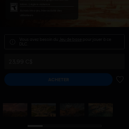
tabac, Légère violence
Achats intra-jeu, Interactivité des
utilisateurs
Vous avez besoin du
Jeu de base
pour jouer à ce
DLC.
23,99 C$
ACHETER
AJOUT