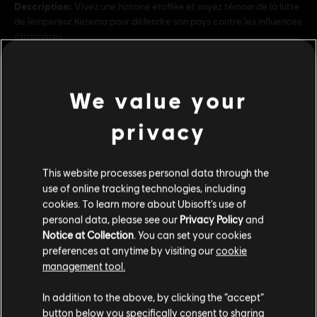
Description:
Vivez une histoire étoffée et soyez témoin de la lutte
de l’empereur Ketema pour défendre son pays contre les influences
étrangères.
PEGI :
Mention d’alcool, Langage, Mention de tabac, Légère
violence
voir plus
Achats intra-jeu, Interactivité des utilisateurs
We value your
Genre :
Simulation
,
Stratégie
privacy
Contenu additionnel
Conditions du PC:
Vous devez avoir un compte Ubisoft et installer
l'application Ubisoft Connect pour jouer à ce contenu.
This website processes personal data through the
DLC
Anno 1800
use of online tracking technologies, including
© 2020 Ubisoft Entertainment. All Rights Reserved. Anno 1800™, Ubisoft and the
The Passage
cookies. To learn more about Ubisoft's use of
Ubisoft logo are registered or unregistered trademarks of Ubisoft Entertainment in the
19,99 C$
personal data, please see our
Privacy Policy
and
US and/or other countries.
Notice at Collection
. You can set your cookies
preferences at anytime by visiting our
cookie
management tool.
DLC
Anno 1800
Nous pensons que vous êtes en
États-Unis
.
In addition to the above, by clicking the “accept”
Season 2 Pass
button below you specifically consent to sharing
34,99 C$