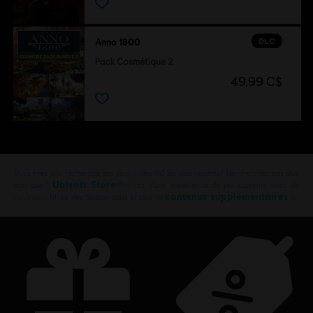
DLC
Anno 1800
Pack Cosmétique 2
49,99 C$
Vous êtes à la recherche des jeux vidéo PC les plus récents? Ne cherchez pas plus
Ubisoft Store
loin que l’
!Profitez d’une expérience de jeu suprême avec de
contenus supplémentaires
nouveaux titres, des Season pass et plus de
is