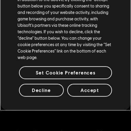
button below you specifically consent to sharing
Pack Cosmétique 2
Si vous souhaitez faire un achat, veuillez vous
and recording of your website activity, including
49,99 C$
rendre sur votre Store local.
game browsing and purchase activity, with
Ubisoft’s partners via these online tracking
technologies. If you wish to decline, click the
Rester sur le store actuel
“decline” button below. You can change your
DLC
Anno 1800
cookie preferences at any time by visiting the “Set
Pack Cosmétique
Mettre à jour votre localisation
Cookie Preferences” link on the bottom of each
29,99 C$
web page.
Set Cookie Preferences
DLC
Anno 1800
Amusements Pack
Decline
Accept
6,99 C$