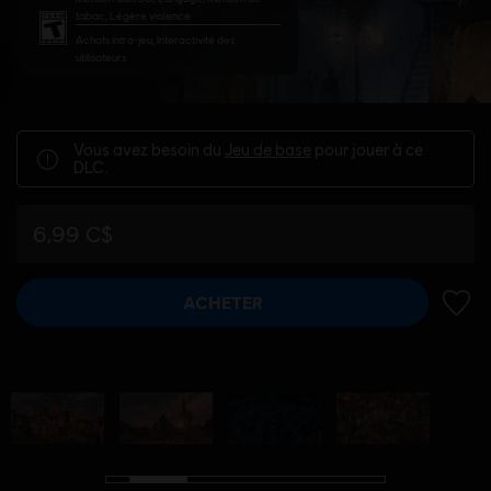
tabac, Légère violence
Achats intra-jeu, Interactivité des
utilisateurs
Vous avez besoin du
Jeu de base
pour jouer à ce
DLC.
6,99 C$
ACHETER
AJOUT