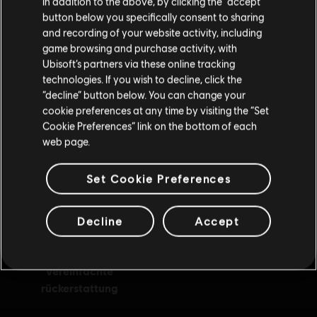
In addition to the above, by clicking the “accept”
button below you specifically consent to sharing
Wenn du etwas bestellen möchtest, besuche bitte
and recording of your website activity, including
game browsing and purchase activity, with
deinen lokalen Ubisoft Store.
Ubisoft’s partners via these online tracking
technologies. If you wish to decline, click the
“decline” button below. You can change your
belohnungen
exklusive rabatte
Im aktuellen Store bleiben
cookie preferences at any time by visiting the “Set
Cookie Preferences” link on the bottom of each
ZUM LOKALEN STORE WECHSELN
web page.
Set Cookie Preferences
Decline
Accept
vereinfachte
rückerstattung