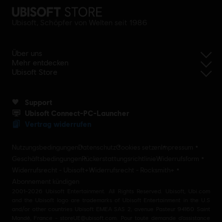
Ubisoft, Schöpfer von Welten seit 1986
Über uns
Mehr entdecken
Ubisoft Store
Support
Ubisoft Connect-PC-Launcher
Vertrag widerrufen
Nutzungsbedingungen
Datenschutz
Cookies setzen
Impressum
Geschäftsbedingungen
Rückerstattungsrichtlinie
Widerrufsform
Widerrufsrecht - Ubisoft+
Widerrufsrecht - Rocksmith+
Abonnement kündigen
2001-2026 Ubisoft Entertainment. All Rights Reserved. Ubisoft, Ubi.com
and the Ubisoft logo are trademarks of Ubisoft Entertainment in the U.S
and/or other countries Ubisoft EMEA SAS 2, avenue Pasteur 94160 Saint
Mandé, France - storeUE@ubisoft.com. Pour toute demande d’assistance