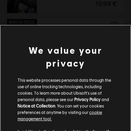
19,99 €
Watch Dogs
Complete Edition
We value your
29,99 €
privacy
Anzeige:
2
von
2
Artikeln
This website processes personal data through the
Du bist auf der Suche nach den neuesten Videospielen für PC? Dann bist du im
use of online tracking technologies, including
Ubisoft Store
genau richtig! Genieße das ultimative Spielerlebnis mit neuen
cookies. To learn more about Ubisoft's use of
Spielen, Season Pässen und weiteren
zusätzlichen Inhalten
aus dem Ubisoft Store.
personal data, please see our
Privacy Policy
and
Durch regelmäßige Angebote kannst du
tolle Schnäppchen
für Spiele aus Ubisofts
Notice at Collection
. You can set your cookies
preferences at anytime by visiting our
cookie
management tool.
Soweit wir wissen kommst du aus
Vereinigte
Staaten von Amerika
.