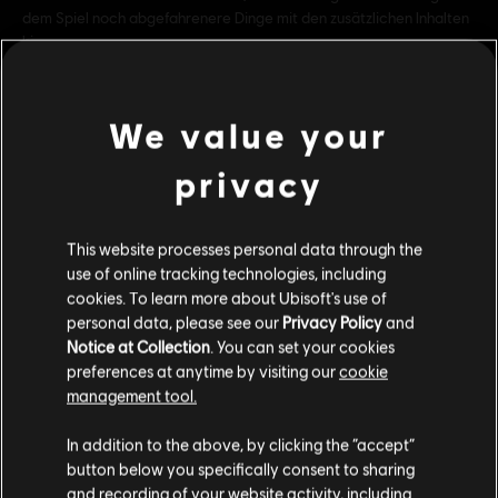
dem Spiel noch abgefahrenere Dinge mit den zusätzlichen Inhalten
hinzu.
Bewertung :
We value your
Genre:
Rennen
mehr anzeigen
PC-Bedingungen:
Du benötigst ein Ubisoft-Konto und Ubisoft
privacy
Connect, um diesen Inhalt zu verwenden.
Mehrspieler:
Yes
Additional content for this game:
This website processes personal data through the
Einzelspieler:
Yes
use of online tracking technologies, including
cookies. To learn more about Ubisoft's use of
DLC
Trials Fusion
personal data, please see our
Privacy Policy
and
Riders of the Rustlands
Notice at Collection
. You can set your cookies
4,99 €
preferences at anytime by visiting our
cookie
management tool.
Soweit wir wissen kommst du aus
Vereinigte
Staaten von Amerika
.
In addition to the above, by clicking the “accept”
DLC
Trials Fusion
button below you specifically consent to sharing
Wenn du etwas bestellen möchtest, besuche bitte
and recording of your website activity, including
After the Incident