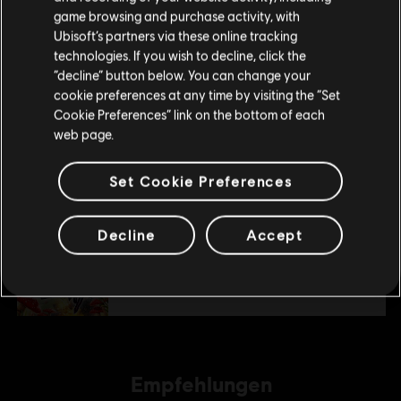
game browsing and purchase activity, with
deinen lokalen Ubisoft Store.
4,99 €
Ubisoft’s partners via these online tracking
technologies. If you wish to decline, click the
“decline” button below. You can change your
Im aktuellen Store bleiben
DLC
cookie preferences at any time by visiting the “Set
Trials Fusion
Cookie Preferences” link on the bottom of each
ZUM LOKALEN STORE WECHSELN
Empire of the Sky
web page.
4,99 €
Set Cookie Preferences
DLC
Trials Fusion
Decline
Accept
Awesome Level Max
9,99 €
Empfehlungen