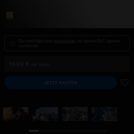
Du benötigst das
Hauptspiel
, um diesen DLC spielen
zu können.
19,99 €
inkl. MwSt
JETZT KAUFEN
ZUR 