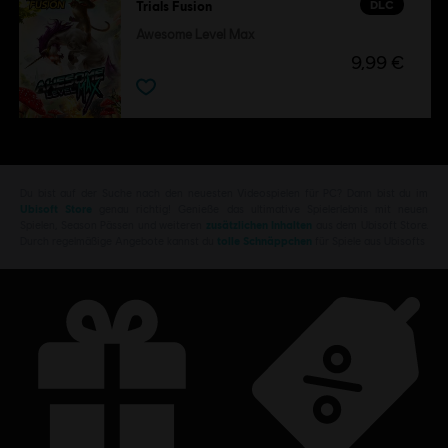
DLC
Trials Fusion
Awesome Level Max
9,99 €
Du bist auf der Suche nach den neuesten Videospielen für PC? Dann bist du im
Ubisoft Store
genau richtig! Genieße das ultimative Spielerlebnis mit neuen
Spielen, Season Pässen und weiteren
zusätzlichen Inhalten
aus dem Ubisoft Store.
Durch regelmäßige Angebote kannst du
tolle Schnäppchen
für Spiele aus Ubisofts